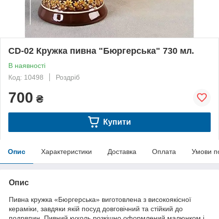
CD-02 Кружка пивна "Бюргерська" 730 мл.
В наявності
Код: 10498
Роздріб
700
₴
Купити
Опис
Характеристики
Доставка
Оплата
Умови п
Опис
Пивна кружка «Бюргерська» виготовлена з високоякісної
кераміки, завдяки якій посуд довговічний та стійкий до
подряпин. Пивний кухоль розкішно оформлений малюнком і