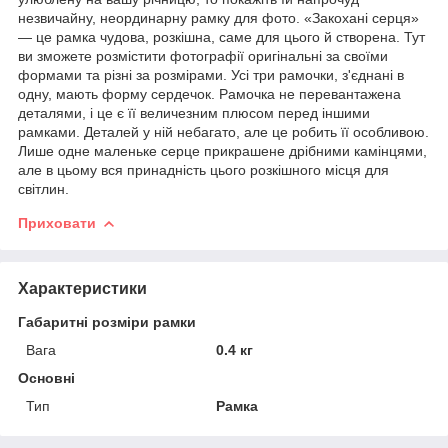
незвичайну, неординарну рамку для фото. «Закохані серця»
— це рамка чудова, розкішна, саме для цього й створена. Тут
ви зможете розмістити фотографії оригінальні за своїми
формами та різні за розмірами. Усі три рамочки, з'єднані в
одну, мають форму сердечок. Рамочка не перевантажена
деталями, і це є її величезним плюсом перед іншими
рамками. Деталей у ній небагато, але це робить її особливою.
Лише одне маленьке серце прикрашене дрібними камінцями,
але в цьому вся принадність цього розкішного місця для
світлин.
Приховати
Характеристики
Габаритні розміри рамки
Вага
0.4 кг
Основні
Тип
Рамка