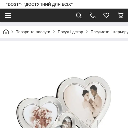
"DOST"- "ДОСТУПНИЙ ДЛЯ ВСІХ"
Товари та послуги
Посуд і декор
Предмети інтерьер