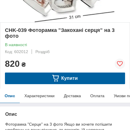
CHK-039 Фоторамка "Закохані серця" на 3
фото
В наявності
Код: 602012
Роздріб
820
₴
Купити
Опис
Характеристики
Доставка
Оплата
Умови п
Опис
Фоторамка "Серце" на 3 фото Якщо ви хочете потішити
улюблену на вашу річницю, то покажіть їй напрочуд