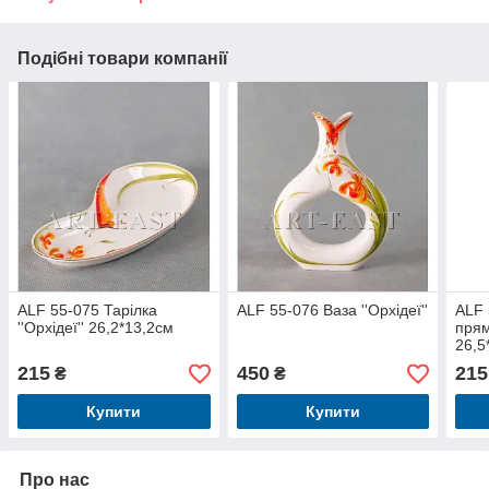
Подібні товари компанії
ALF 55-075 Тарілка
ALF 55-076 Ваза ''Орхідеї''
ALF 
''Орхідеї'' 26,2*13,2см
прям
26,5
215
450
215
₴
₴
Купити
Купити
Про нас