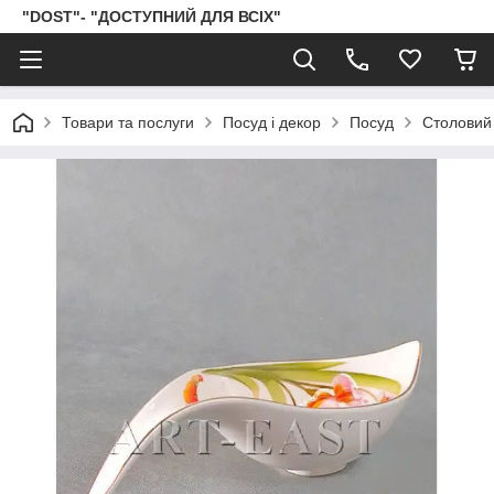
"DOST"- "ДОСТУПНИЙ ДЛЯ ВСІХ"
Товари та послуги
Посуд і декор
Посуд
Столовий