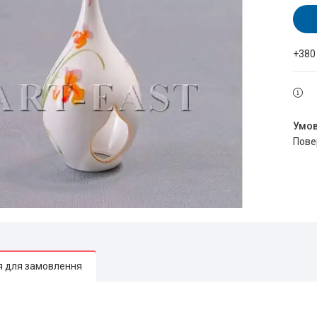
+380
пов
я для замовлення