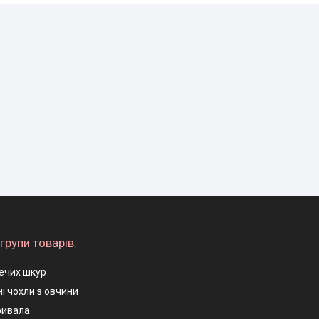
групи товарів:
ечих шкур
і чохли з овчини
ривала