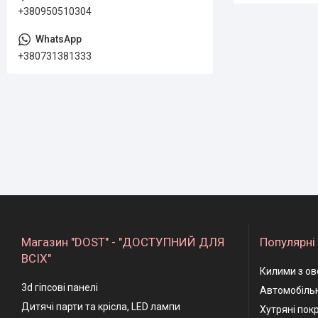
+380950510304
+380731381333
Магазин "DOST" - "ДОСТУПНИЙ ДЛЯ
Популярні 
ВСІХ"
Килими з ов
3d гіпсові панелі
Автомобільн
Дитячі парти та крісла, LED лампи
Хутряні пок