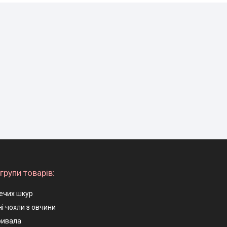
групи товарів:
ечих шкур
і чохли з овчини
ривала