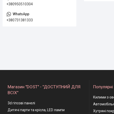
+380950510304
+380731381333
Магазин "DOST" - "ДОСТУПНИЙ ДЛЯ
Популярні 
ВСІХ"
Килими з ов
3d гіпсові панелі
Автомобільн
Дитячі парти та крісла, LED лампи
Хутряні пок