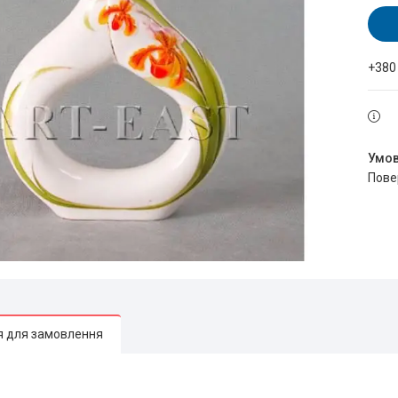
+380
пов
я для замовлення