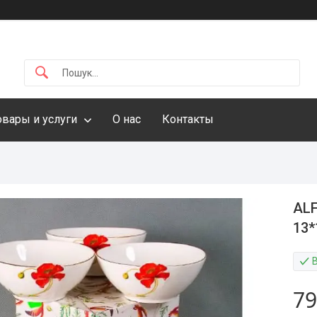
овары и услуги
О нас
Контакты
ALF
13*
79