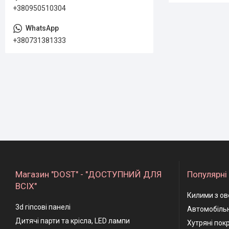
+380950510304
+380731381333
Магазин "DOST" - "ДОСТУПНИЙ ДЛЯ
Популярні 
ВСІХ"
Килими з ов
3d гіпсові панелі
Автомобільн
Дитячі парти та крісла, LED лампи
Хутряні пок