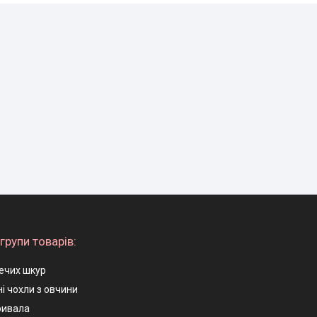
групи товарів:
ечих шкур
і чохли з овчини
ривала