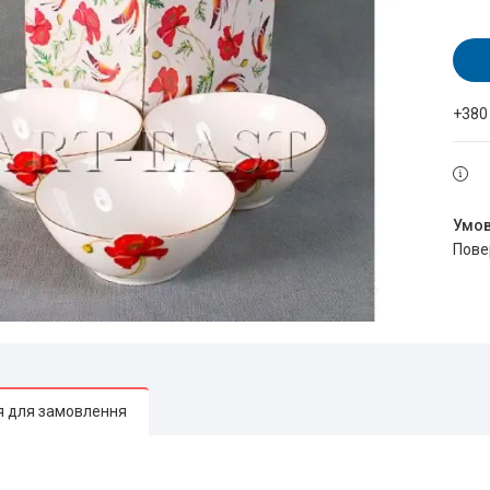
+380
пов
я для замовлення