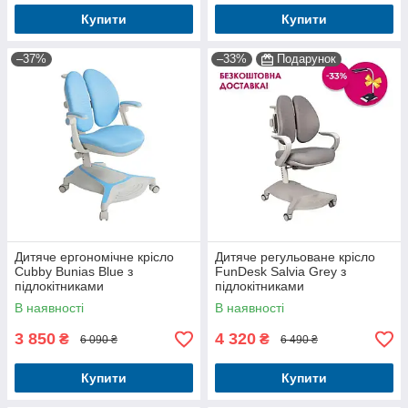
Купити
Купити
–37%
–33%
Подарунок
Дитяче ергономічне крісло
Дитяче регульоване крісло
Cubby Bunias Blue з
FunDesk Salvia Grey з
підлокітниками
підлокітниками
В наявності
В наявності
3 850
4 320
₴
₴
6 090 ₴
6 490 ₴
Купити
Купити