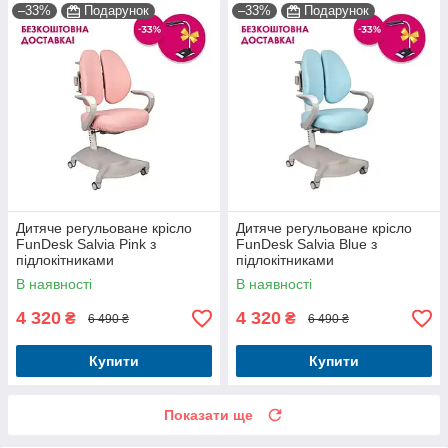
–33%
Подарунок
–33%
Подарунок
Дитяче регульоване крісло
Дитяче регульоване крісло
FunDesk Salvia Pink з
FunDesk Salvia Blue з
підлокітниками
підлокітниками
В наявності
В наявності
4 320
4 320
₴
₴
6 490 ₴
6 490 ₴
Купити
Купити
Показати ще