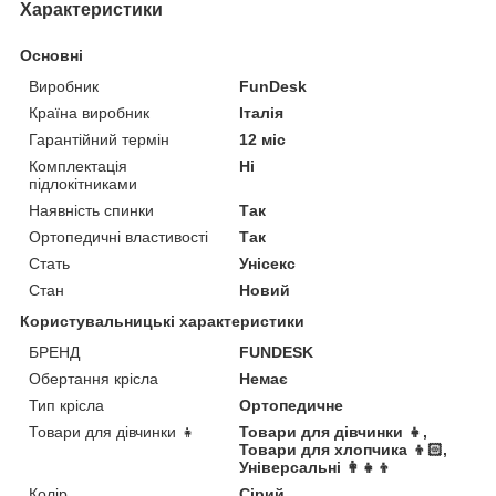
Характеристики
Основні
Виробник
FunDesk
Країна виробник
Італія
Гарантійний термін
12 міс
Комплектація
Ні
підлокітниками
Наявність спинки
Так
Ортопедичні властивості
Так
Стать
Унісекс
Стан
Новий
Користувальницькі характеристики
БРЕНД
FUNDESK
Обертання крісла
Немає
Тип крісла
Ортопедичне
Товари для дівчинки 👧
Товари для дівчинки 👧,
Товари для хлопчика 👦🏻,
Універсальні 👩👧👦
Колір
Сірий