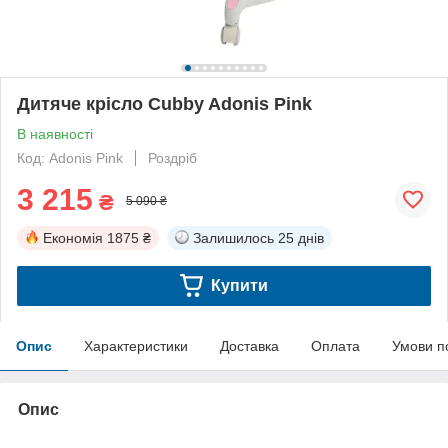
Дитяче крісло Cubby Adonis Pink
В наявності
Код: Adonis Pink
Роздріб
3 215
₴
5 090 ₴
Економія
1875 ₴
Залишилось
25 днів
Купити
Опис
Характеристики
Доставка
Оплата
Умови п
Опис