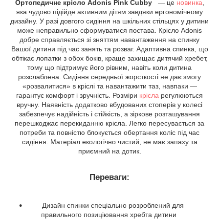
Ортопедичне крісло Adonis Pink Cubby
— це
новинка
,
яка чудово підійде активним дітям завдяки ергономічному
дизайну. У разі довгого сидіння на шкільних стільцях у дитини
може неправильно сформуватися постава. Крісло Adonis
добре справляється зі зняттям навантаження на спинку
Вашої дитини під час занять та розваг. Адаптивна спинка, що
обтікає лопатки з обох боків, краще захищає дитячий хребет,
тому що підтримує його рівним, навіть коли дитина
розслаблена. Сидіння середньої жорсткості не дає змогу
«розвалитися» в кріслі та навантажити таз, навпаки —
гарантує комфорт і зручність. Розміри
крісла
регулюються
вручну. Наявність додатково вбудованих стоперів у колесі
забезпечує надійність і стійкість, а зіркове розташування
перешкоджає перекиданню крісла. Легко пересувається за
потреби та повністю блокується обертання коліс під час
сидіння. Матеріал екологічно чистий, не має запаху та
приємний на дотик.
Переваги:
Дизайн спинки спеціально розроблений для
правильного позиціювання хребта дитини