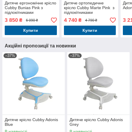
Дитяче ергономічне крісло
Дитяче ортопедичне
Дитя
Cubby Bunias Pink з
крісло Cubby Marte Pink з
Adon
підлокітниками
підлокітниками
3 850
4 740
3 2
₴
₴
6 090 ₴
4 790 ₴
Купити
Купити
Акційні пропозиції та новинки
–37%
–37%
Дитяче крісло Cubby Adonis
Дитяче крісло Cubby Adonis
Blue
Grey
В наявності
В наявності