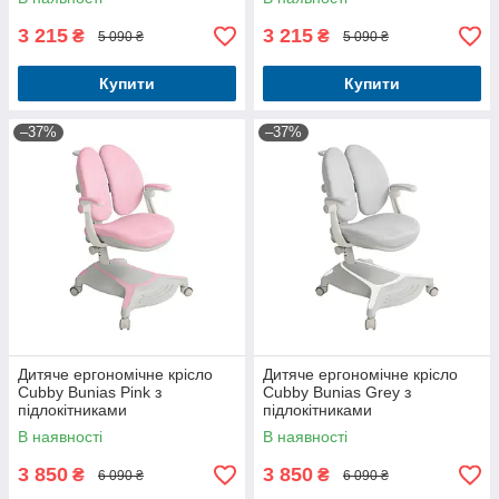
3 215
3 215
₴
₴
5 090 ₴
5 090 ₴
Купити
Купити
–37%
–37%
Дитяче ергономічне крісло
Дитяче ергономічне крісло
Cubby Bunias Pink з
Cubby Bunias Grey з
підлокітниками
підлокітниками
В наявності
В наявності
3 850
3 850
₴
₴
6 090 ₴
6 090 ₴