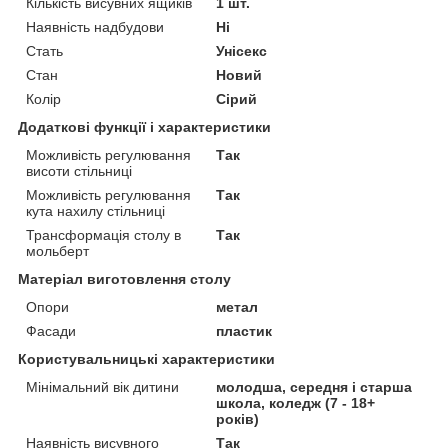
Кількість висувних ящиків
1 шт.
Наявність надбудови
Ні
Стать
Унісекс
Стан
Новий
Колір
Сірий
Додаткові функції і характеристики
Можливість регулювання
Так
висоти стільниці
Можливість регулювання
Так
кута нахилу стільниці
Трансформація столу в
Так
мольберт
Матеріал виготовлення столу
Опори
метал
Фасади
пластик
Користувальницькі характеристики
Мінімальний вік дитини
молодша, середня і старша
школа, коледж (7 - 18+
років)
Наявність висувного
Так