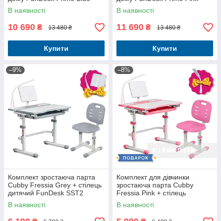
В наявності
В наявності
10 690
11 690
₴
₴
13 480 ₴
13 480 ₴
Купити
Купити
–9%
–8%
Комплект зростаюча парта
Комплект для дівчинки
Cubby Fressia Grey + стілець
зростаюча парта Cubby
дитячий FunDesk SST2
Fressia Pink + стілець
FunDesk SST2-S Pink
В наявності
В наявності