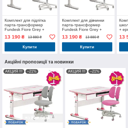
Комплект для підлітка
Комплект для дівчинки
Комп
парта-трансформер
парта-трансформер
школ
Fundesk Fiore Grey +
Fundesk Fiore Grey +
+ ер
ергономічне крісло
ергономічне крісло
Fund
13 190
13 190
13 
₴
₴
13 880 ₴
13 880 ₴
Fundesk Buono Grey
Fundesk Buono Pink
Купити
Купити
Акційні пропозиції та новинки
АКЦИЯ !!!
–21%
АКЦИЯ !!!
–21%