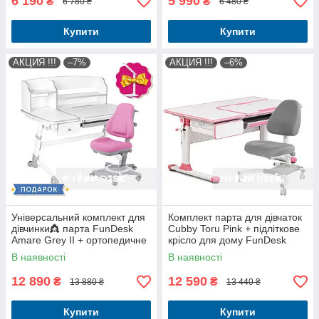
6 190
5 990
₴
₴
6 780 ₴
6 480 ₴
Купити
Купити
АКЦИЯ !!!
–7%
АКЦИЯ !!!
–6%
Універсальний комплект для
Комплект парта для дівчаток
дівчинки👸 парта FunDesk
Cubby Toru Pink + підліткове
Amare Grey II + ортопедичне
крісло для дому FunDesk
крісло FunDesk Bravo Pink
Ottimo Grey
В наявності
В наявності
12 890
12 590
₴
₴
13 880 ₴
13 440 ₴
Купити
Купити