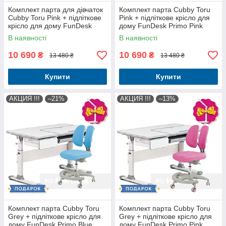
Комплект парта для дівчаток
Комплект парта Cubby Toru
Cubby Toru Pink + підліткове
Pink + підліткове крісло для
крісло для дому FunDesk
дому FunDesk Primo Pink
Primo Grey
В наявності
В наявності
10 690
10 690
₴
₴
13 480 ₴
13 480 ₴
Купити
Купити
АКЦИЯ !!!
–21%
АКЦИЯ !!!
–13%
Комплект парта Cubby Toru
Комплект парта Cubby Toru
Grey + підліткове крісло для
Grey + підліткове крісло для
дому FunDesk Primo Blue
дому FunDesk Primo Pink