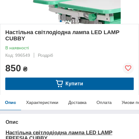
Настільна світлодіодна лампа LED LAMP
CUBBY
В наявності
Код: 996549
Роздріб
850
₴
Купити
Опис
Характеристики
Доставка
Оплата
Умови п
Опис
Настільна світлодіодна лампа LED LAMP
FREESIA CUBBY