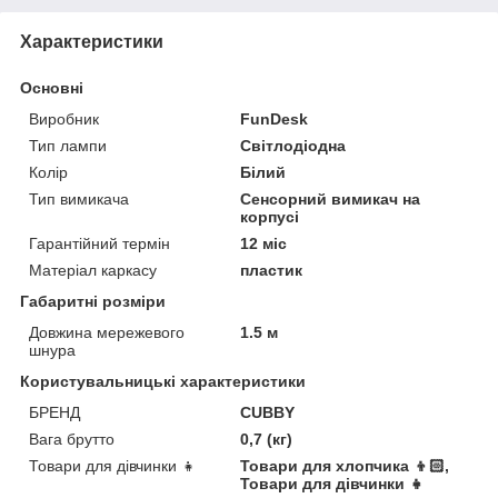
Характеристики
Основні
Виробник
FunDesk
Тип лампи
Світлодіодна
Колір
Білий
Тип вимикача
Сенсорний вимикач на
корпусі
Гарантійний термін
12 міс
Матеріал каркасу
пластик
Габаритні розміри
Довжина мережевого
1.5 м
шнура
Користувальницькі характеристики
БРЕНД
CUBBY
Вага брутто
0,7 (кг)
Товари для дівчинки 👧
Товари для хлопчика 👦🏻,
Товари для дівчинки 👧