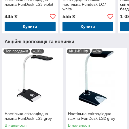
лампа FunDesk LS3 violet
настільна Fundesk LC7
світ
white
безд
Fund
445
555
1 0
₴
₴
Купити
Купити
Акційні пропозиції та новинки
Топ продажів
–10%
АКЦИЯ!!!🍓
–8%
Настільна світлодіодна
Настільна світлодіодна
лампа FunDesk LS3 grey
лампа FunDesk LS2 grey
В наявності
В наявності