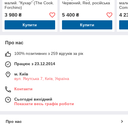
малий. "Кухар" (The Cook.
Червоний, Red, російська
мали
Forchino)
Comp
3 980
5 400
4 2
₴
₴
Купити
Купити
Про нас
100% позитивних з 259 відгуків за рік
Працює з 23.12.2014
м. Київ
вул. Якутська 7, Київ, Україна
Контакти
Сьогодні вихідний
Показати весь графік роботи
Про нас