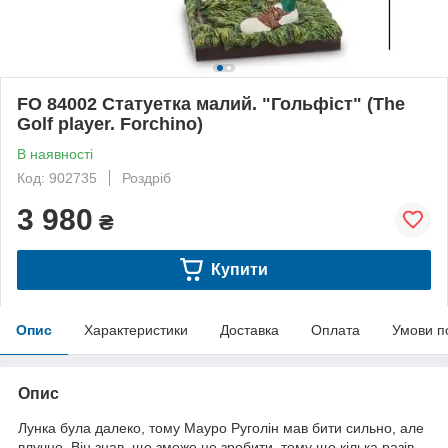
FO 84002 Статуетка малий. "Гольфіст" (The
Golf player. Forchino)
В наявності
Код: 902735
Роздріб
3 980
₴
Купити
Опис
Характеристики
Доставка
Оплата
Умови п
Опис
Лунка була далеко, тому Мауро Руголін мав бити сильно, але
влучно. Він знав, що зможе це зробити, тому що кілька разів