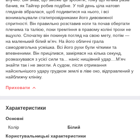
бачив, як Тайгер робив подібне. У той день ціла натовп
глядачів зібралася, щоб подивитися на нього, і всі
вонимальували статипровідниками його дивовижної
спритності. Він правильно розставив ноги та почав обертати
плечима та талією, поки тремтіння в правому коліні трохи не
вщухло. Спочатку він покинув погляд на свою мету, потім —
на маленький білий м'яч. На його обличчі грала
самодовгольна усмішка. Всі його рухи були чіткими та
впевненими. Він прицілився, замірявся на кілька секунд,
розмахувався з усієї сили та... наніс нищівний удар....М'яч
знайти так і не змогли. А судом, після отримання
найсильнішого удару грудком землі в ліве око, відправлений у
найближчу клініку.
Приховати
Характеристики
Основні
Колір
Білий
Користувальницькі характеристики