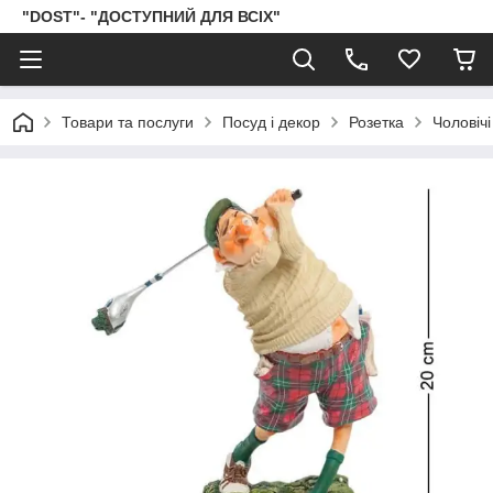
"DOST"- "ДОСТУПНИЙ ДЛЯ ВСІХ"
Товари та послуги
Посуд і декор
Розетка
Чоловічі