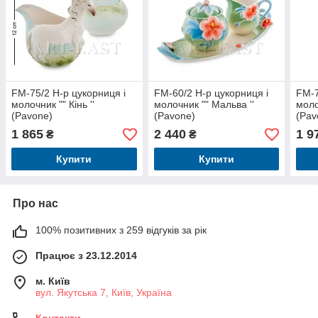
FM-75/2 Н-р цукорниця і
FM-60/2 Н-р цукорниця і
FM-7
молочник "" Кінь ''
молочник "" Мальва ''
моло
(Pavone)
(Pavone)
(Pav
1 865
2 440
1 9
₴
₴
Купити
Купити
Про нас
100% позитивних з 259 відгуків за рік
Працює з 23.12.2014
м. Київ
вул. Якутська 7, Київ, Україна