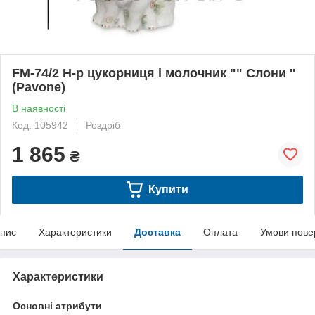
FM-74/2 Н-р цукорниця і молочник "" Слони ''
(Pavone)
В наявності
Код: 105942
Роздріб
1 865
₴
Купити
пис
Характеристики
Доставка
Оплата
Умови пове
Характеристики
Основні атрибути