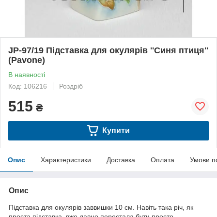
JP-97/19 Підставка для окулярів ''Синя птиця''
(Pavone)
В наявності
Код: 106216
Роздріб
515
₴
Купити
Опис
Характеристики
Доставка
Оплата
Умови п
Опис
Підставка для окулярів заввишки 10 см. Навіть така річ, як
проста підставка, вже давно перестала бути просто