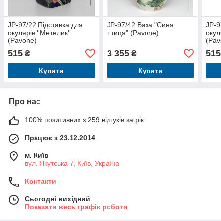
JP-97/22 Підставка для
JP-97/42 Ваза "Синя
JP-9
окулярів ''Метелик''
птиця" (Pavone)
окуля
(Pavone)
(Pav
515
3 355
515
₴
₴
Купити
Купити
Про нас
100% позитивних з 259 відгуків за рік
Працює з 23.12.2014
м. Київ
вул. Якутська 7, Київ, Україна
Контакти
Сьогодні вихідний
Показати весь графік роботи