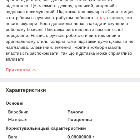
підставкою. Це елекмент декору, красивий, яскравий і
водночас невимушений! Підставка для окулярів «Синя птиця»
є потрібним і зручним атрибутом робочого
столу
людини, яка
носить окуляри. Вона допоможе легко знаходити окуляри в
робочому безладі. Підставка виготовлена з високоякісної
порцеляни. Розпис є ручною роботою й виготовлений в
оригінальному стилі. Колірна гама підставки дуже цікава та не
нав'язлива. Блакитний, зелений і жовтий кольори мають
властивість заспокоювати, так що підставка може сприятливо
впливати.
Приховати
Характеристики
Основні
Виробник
Pavone
Матеріал
Порцеляна
Користувальницькі характеристики
Вага
0.09000000 г