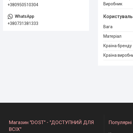
Виробник
+380950510304
Користуваль
+380731381333
Вага
Матеріал
Країна бренду
Країна виробн
Магазин "DOST" - "ДОСТУПНИЙ ДЛЯ
Популярні 
ВСІХ"