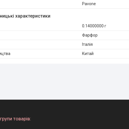
Pavone
ницькі характеристики
0.14000000 г
Фарфор
Італія
ицтва
Китай
групи товарів: