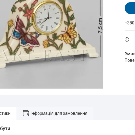
+380
пов
стики
Інформація для замовлення
ибути