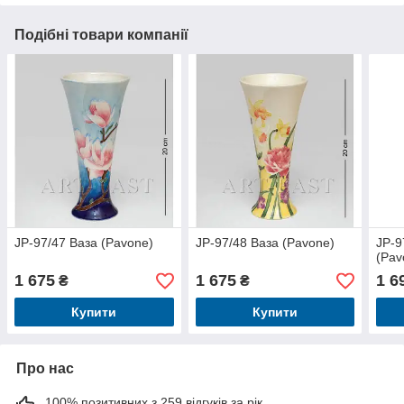
Подібні товари компанії
JP-97/47 Ваза (Pavone)
JP-97/48 Ваза (Pavone)
JP-9
(Pav
1 675
1 675
1 6
₴
₴
Купити
Купити
Про нас
100% позитивних з 259 відгуків за рік