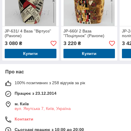
JP-631/ 4 Ваза ''Віртуоз''
JP-660/ 2 Ваза
JP-2
(Pavone)
''Поцілунок'' (Pavone)
полі
3 080
3 220
3 4
₴
₴
Купити
Купити
Про нас
100% позитивних з 258 відгуків за рік
Працює з 23.12.2014
м. Київ
вул. Якутська 7, Київ, Україна
Контакти
Сьогодні працює з 10:00 до 20:00