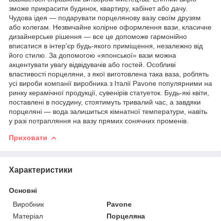
зможе прикрасити будинок, квартиру, кабінет або дачу.
Чудова ідея — подарувати порцелянову вазу своїм друзям
або колегам. Незвичайне колірне оформлення вази, класичне
дизайнерське рішення — все це допоможе гармонійно
вписатися в інтер'єр будь-якого приміщення, незалежно від
його стилю. За допомогою «японської» вази можна
акцентувати увагу відвідувачів або гостей. Особливі
властивості порцеляни, з якої виготовлена така ваза, роблять
усі вироби компанії виробника з Італії Pavone популярними на
ринку керамічної продукції, сувенірів статуеток. Будь-які квіти,
поставлені в посудину, стоятимуть тривалий час, а завдяки
порцеляні — вода залишиться кімнатної температури, навіть
у разі потрапляння на вазу прямих сонячних променів.
Приховати
Характеристики
Основні
Виробник
Pavone
Матеріал
Порцеляна