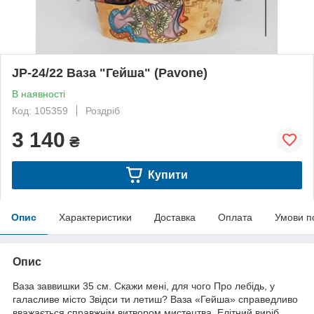
JP-24/22 Ваза "Гейша" (Pavone)
В наявності
Код: 105359
Роздріб
3 140
₴
Купити
Опис
Характеристики
Доставка
Оплата
Умови п
Опис
Ваза заввишки 35 см. Скажи мені, для чого Про лебідь, у
галасливе місто Звідси ти летиш? Ваза «Гейша» справедливо
вважається справжнім витвором мистецтва. Елітний виріб