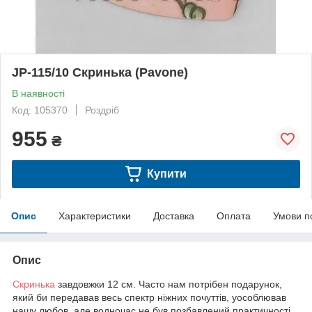
JP-115/10 Скринька (Pavone)
В наявності
Код: 105370
Роздріб
955
₴
Купити
Опис
Характеристики
Доставка
Оплата
Умови п
Опис
Скринька
завдовжки 12 см. Часто нам потрібен подарунок,
який би передавав весь спектр ніжних почуттів, уособлював
нашу любов, але водночас не був позбавлений практичності.