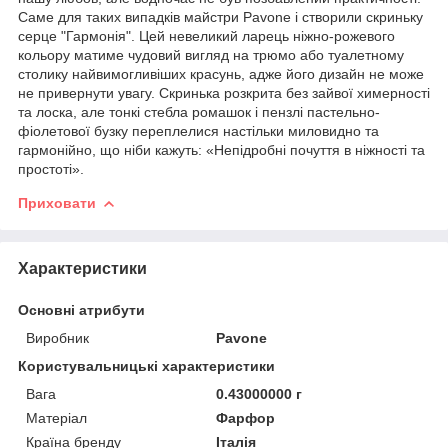
Саме для таких випадків майстри Pavone і створили скриньку
серце "Гармонія". Цей невеликий ларець ніжно-рожевого
кольору матиме чудовий вигляд на трюмо або туалетному
столику найвимогливіших красунь, адже його дизайн не може
не привернути увагу. Скринька розкрита без зайвої химерності
та лоска, але тонкі стебла ромашок і пензлі пастельно-
фіолетової бузку переплелися настільки миловидно та
гармонійно, що ніби кажуть: «Непідробні почуття в ніжності та
простоті».
Приховати
Характеристики
Основні атрибути
Виробник
Pavone
Користувальницькі характеристики
Вага
0.43000000 г
Матеріал
Фарфор
Країна бренду
Італія