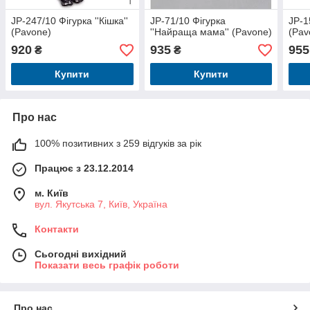
JP-247/10 Фігурка ''Кішка''
JP-71/10 Фігурка
JP-1
(Pavone)
''Найраща мама'' (Pavone)
(Pav
920
935
955
₴
₴
Купити
Купити
Про нас
100% позитивних з 259 відгуків за рік
Працює з 23.12.2014
м. Київ
вул. Якутська 7, Київ, Україна
Контакти
Сьогодні вихідний
Показати весь графік роботи
Про нас