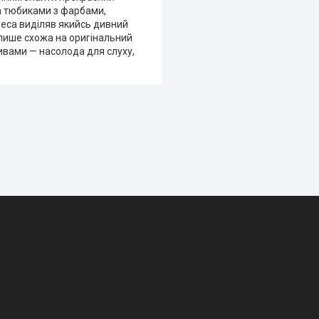
за тюбиками з фарбами,
олеса виділяв якийсь дивний
, лише схожа на оригінальний
еливами — насолода для слуху,