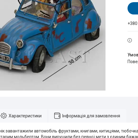
+380
пов
Характеристики
Інформація для замовлення
інік завантажили автомобіль фруктами, книгами, китицями, тюбочк
старим мольбертом. Вони вирушили без певної мети з єдиним баж