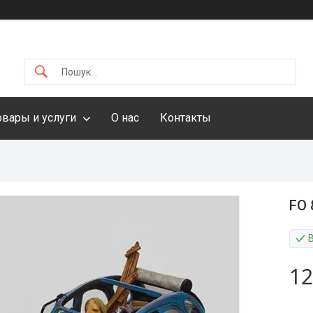
овары и услуги
О нас
Контакты
FO 
12