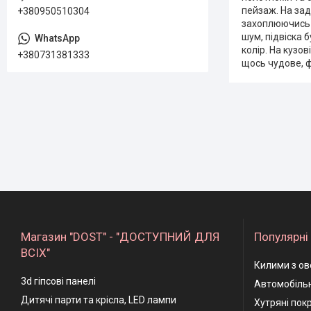
пейзаж. На зад
+380950510304
захоплюючись т
шум, підвіска 
колір. На кузо
+380731381333
щось чудове, 
Магазин "DOST" - "ДОСТУПНИЙ ДЛЯ
Популярні 
ВСІХ"
Килими з ов
3d гіпсові панелі
Автомобільн
Дитячі парти та крісла, LED лампи
Хутряні пок