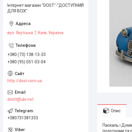
Інтернет магазин "DOST"-"ДОСТУПНИЙ
ДЛЯ ВСІХ"
вул. Якутська 7, Київ, Україна
+380 (73) 138-13-33
+380 (95) 051-03-04
http://dost.com.ua
dostt@ukr.net
Опис
+380731381333
Паскаль і Дом
полотноми та 