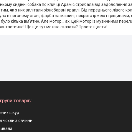
ньому сидінні собака по кличці Араміс стрибала від задоволення 
им, як з них вилітали різнобарвні краплі. Від переднього лівого к
була в поганому стані, фарба на машині, покрита іржею і тріщинами
ві було кілька вм'ятин. Але мотор... ах, цей мотор із музичними пер
фантастичне! Що ще тут можна сказати? Просто щастя!
групи товарів:
ечих шкур
і чохли з овчини
ривала