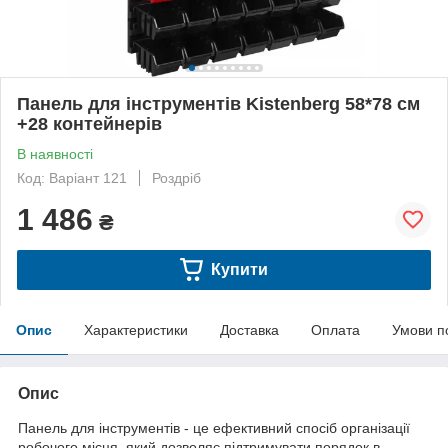
Панель для інструментів Kistenberg 58*78 см
+28 контейнерів
В наявності
Код: Варіант 121
Роздріб
1 486
₴
Купити
Опис
Характеристики
Доставка
Оплата
Умови п
Опис
Панель для інструментів - це ефективний спосіб організації
робочого місця, який дозволяє підтримувати порядок в