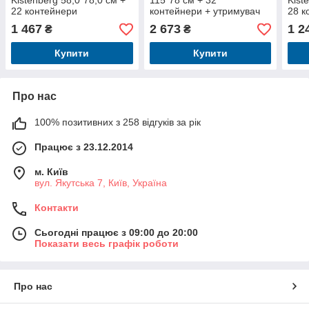
Kistenberg 58,0*78,0 см +
115*78 см + 32
Kist
22 контейнери
контейнери + утримувач
28 к
садових інструментів
1 467
2 673
1 2
₴
₴
Kistenberg
Купити
Купити
Про нас
100% позитивних з 258 відгуків за рік
Працює з 23.12.2014
м. Київ
вул. Якутська 7, Київ, Україна
Контакти
Сьогодні працює з 09:00 до 20:00
Показати весь графік роботи
Про нас