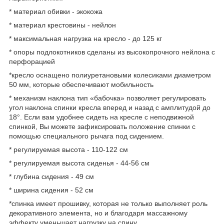
* материал обивки - экокожа
* материал крестовины - нейлон
* максимальная нагрузка на кресло - до 125 кг
* опоры подлокотников сделаны из высокопрочного нейлона с
перфорацией
*кресло оснащено полиуретановыми колесиками диаметром
50 мм, которые обеспечивают мобильность
* механизм наклона тип «бабочка» позволяет регулировать
угол наклона спинки кресла вперед и назад с амплитудой до
18°. Если вам удобнее сидеть на кресле с неподвижной
спинкой, Вы можете зафиксировать положение спинки с
помощью специального рычага под сидением.
* регулируемая высота - 110-122 см
* регулируемая высота сиденья - 44-56 см
* глубина сидения - 49 см
* ширина сидения - 52 см
*спинка имеет прошивку, которая не только выполняет роль
декоративного элемента, но и благодаря массажному
эффекту уменьшает нагрузку на спину.