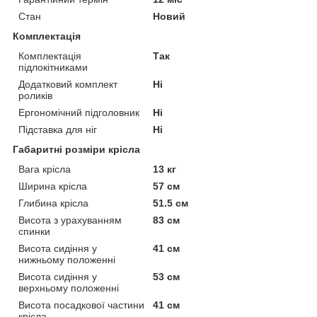
Стан
Новий
Комплектація
Комплектація
Так
підлокітниками
Додатковий комплект
Ні
роликів
Ергономічний підголовник
Ні
Підставка для ніг
Ні
Габаритні розміри крісла
Вага крісла
13 кг
Ширина крісла
57 см
Глибина крісла
51.5 см
Висота з урахуванням
83 см
спинки
Висота сидіння у
41 см
нижньому положенні
Висота сидіння у
53 см
верхньому положенні
Висота посадкової частини
41 см
крісла