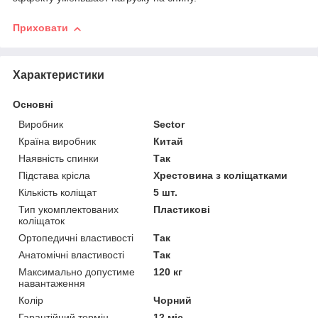
Приховати
Характеристики
Основні
Виробник
Sector
Країна виробник
Китай
Наявність спинки
Так
Підстава крісла
Хрестовина з коліщатками
Кількість коліщат
5 шт.
Тип укомплектованих
Пластикові
коліщаток
Ортопедичні властивості
Так
Анатомічні властивості
Так
Максимально допустиме
120 кг
навантаження
Колір
Чорний
Гарантійний термін
12 міс