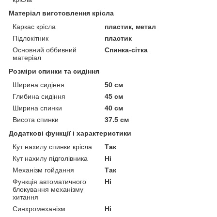
Матеріал виготовлення крісла
Каркас крісла
пластик, метал
Підлокітник
пластик
Основний оббивний
Спинка-сітка
матеріал
Розміри спинки та сидіння
Ширина сидіння
50 см
Глибина сидіння
45 см
Ширина спинки
40 см
Висота спинки
37.5 см
Додаткові функції і характеристики
Кут нахилу спинки крісла
Так
Кут нахилу підголівника
Ні
Механізм гойдання
Так
Функція автоматичного
Ні
блокування механізму
хитання
Синхромеханізм
Ні