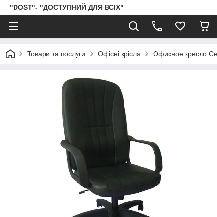
"DOST"- "ДОСТУПНИЙ ДЛЯ ВСІХ"
Товари та послуги
Офісні крісла
Офисное кресло Се