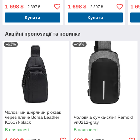
1 698
1 698
1 6
₴
₴
2 397 ₴
2 397 ₴
Купити
Купити
Акційні пропозиції та новинки
–63%
–49%
Чоловічий шкіряний рюкзак
через плече Borsa Leather
Чоловіча сумка-слінг Remoid
K1617f-black
vn0212-gray
В наявності
В наявності