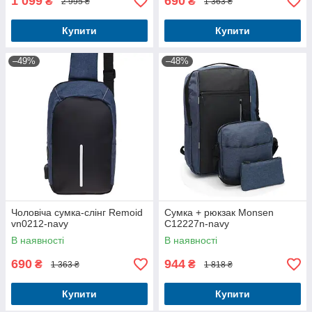
1 099
690
₴
₴
2 995 ₴
1 363 ₴
Купити
Купити
–49%
–48%
Чоловіча сумка-слінг Remoid
Сумка + рюкзак Monsen
vn0212-navy
C12227n-navy
В наявності
В наявності
690
944
₴
₴
1 363 ₴
1 818 ₴
Купити
Купити