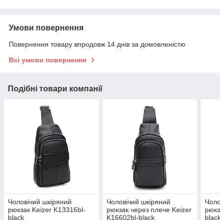
Умови повернення
Повернення товару впродовж 14 днів за домовленістю
Всі умови повернення
Подібні товари компанії
Чоловічий шкіряний
Чоловічий шкіряний
Чоло
рюкзак Keizer K13316bl-
рюкзак через плече Keizer
рюкз
black
K16602bl-black
blac