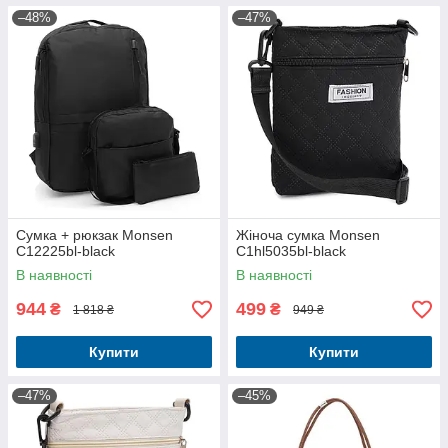
–48%
–47%
Сумка + рюкзак Monsen
Жіноча сумка Monsen
C12225bl-black
C1hl5035bl-black
В наявності
В наявності
944
499
₴
₴
1 818 ₴
949 ₴
Купити
Купити
–47%
–45%