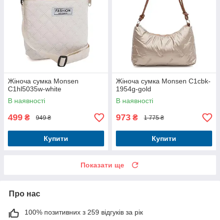
Жіноча сумка Monsen
Жіноча сумка Monsen C1cbk-
C1hl5035w-white
1954g-gold
В наявності
В наявності
499
973
₴
₴
949 ₴
1 775 ₴
Купити
Купити
Показати ще
Про нас
100% позитивних з 259 відгуків за рік