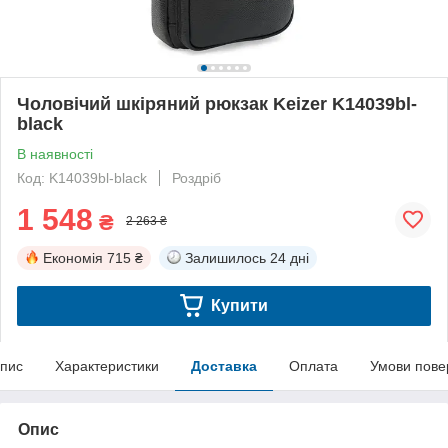
Чоловічий шкіряний рюкзак Keizer K14039bl-
black
В наявності
Код: K14039bl-black
Роздріб
1 548
₴
2 263 ₴
Економія
715 ₴
Залишилось
24 дні
Купити
пис
Характеристики
Доставка
Оплата
Умови пове
Опис