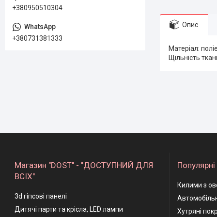
+380950510304
Опис
+380731381333
Матеріал: полі
Щільність ткан
Магазин "DOST" - "ДОСТУПНИЙ ДЛЯ
Популярні 
ВСІХ"
Килими з ов
3d гіпсові панелі
Автомобільн
Дитячі парти та крісла, LED лампи
Хутряні пок