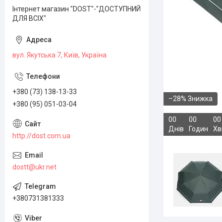
Інтернет магазин "DOST"-"ДОСТУПНИЙ
ДЛЯ ВСІХ"
вул. Якутська 7, Київ, Україна
+380 (73) 138-13-33
–28%
+380 (95) 051-03-04
0
0
0
0
0
0
Днів
Годин
Хв
http://dost.com.ua
dostt@ukr.net
+380731381333