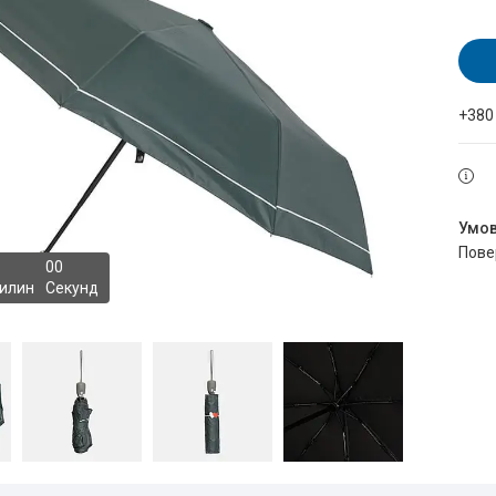
+380
пов
0
0
илин
Секунд