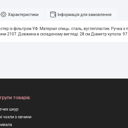
Характеристики
Інформація для замовлення
естер із фільтром УФ. Матеріал спиць: сталь, вуглепластик. Ручка з
ини 210T. Довжина в складеному вигляді: 28 см Діаметр купола: 97
групи товарів:
ечих шкур
і чохли з овчини
ривала