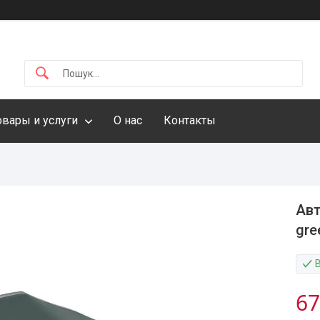
овары и услуги
О нас
Контакты
Авт
gre
67