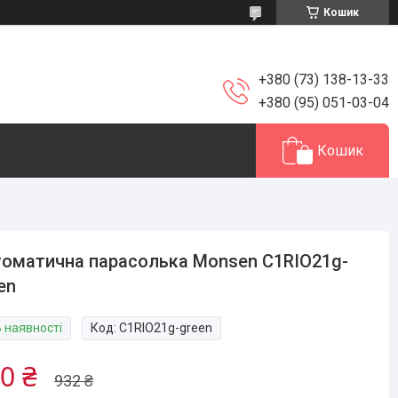
Кошик
+380 (73) 138-13-33
+380 (95) 051-03-04
Кошик
оматична парасолька Monsen C1RIO21g-
en
В наявності
Код:
C1RIO21g-green
0 ₴
932 ₴