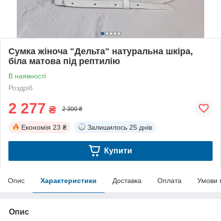
Сумка жіноча "Дельта" натуральна шкіра,
біла матова під рептилію
В наявності
Роздріб
2 277
₴
2 300 ₴
Економія
23 ₴
Залишилось
25 днів
Купити
Опис
Характеристики
Доставка
Оплата
Умови 
Опис