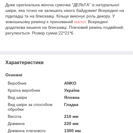
Дуже оригінальна жіноча сумочка "ДЕЛЬТА" із натуральної
шкіри, яка точно не залишить нікого байдужим! Всередині на
підкладці та на блискавці. Кільце виконує роль декору. У
зовнішньому ремінці є прихований
магніт
. Всередині
додаткова кишеня на блискавці. Плечовий ремінь подвійний,
регулюється. Розмір сумки:22*21*6
Характеристики
Основні
Виробник
ANKO
Країна виробник
Україна
Вид шкіри
Яловка
Вид шкіри за способом
Гладка
обробки
Висота
210 мм
Довжина
220 мм
Довжина плечового
1300 мм