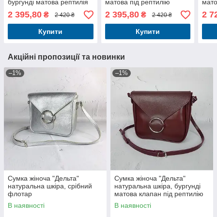
бургунді матова рептилія
матова під рептилію
мато
репт
2 395,80
2 395,80
2 7
₴
₴
2 420 ₴
2 420 ₴
Купити
Купити
Акційні пропозиції та новинки
–1%
–1%
Сумка жіноча "Дельта"
Сумка жіноча "Дельта"
натуральна шкіра, срібний
натуральна шкіра, бургунді
флотар
матова клапан під рептилію
В наявності
В наявності