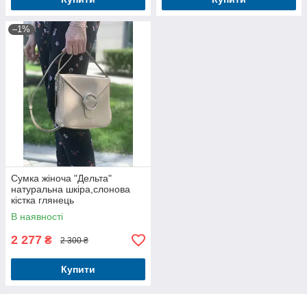
–1%
Сумка жіноча "Дельта"
натуральна шкіра,слонова
кістка глянець
В наявності
2 277
₴
2 300 ₴
Купити