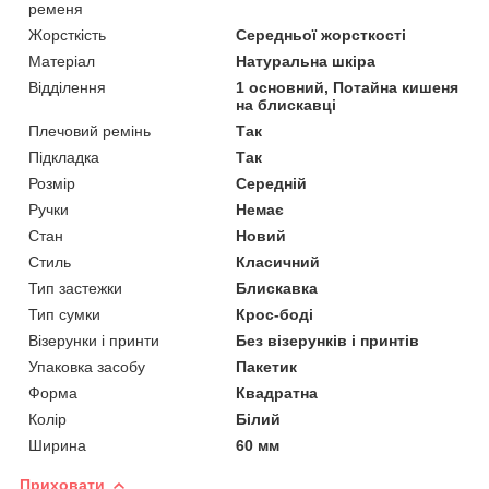
ременя
Жорсткість
Середньої жорсткості
Матеріал
Натуральна шкіра
Відділення
1 основний, Потайна кишеня
на блискавці
Плечовий ремінь
Так
Підкладка
Так
Розмір
Середній
Ручки
Немає
Стан
Новий
Стиль
Класичний
Тип застежки
Блискавка
Тип сумки
Крос-боді
Візерунки і принти
Без візерунків і принтів
Упаковка засобу
Пакетик
Форма
Квадратна
Колір
Білий
Ширина
60 мм
Приховати