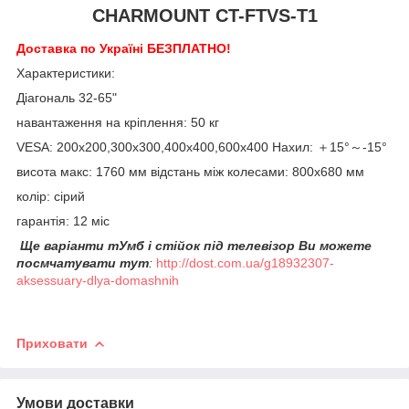
CHARMOUNT
CT-FTVS-T1
Доставка по Україні БЕЗПЛАТНО!
Характеристики:
Діагональ 32-65"
навантаження на кріплення: 50 кг
VESA: 200х200,300х300,400х400,600х400 Нахил: ＋15°～-15°
висота макс: 1760 мм відстань між колесами: 800х680 мм
колір: сірий
гарантія: 12 міс
Ще варіанти
т
Умб і стійок під телевізор
Ви можете
посм
чатувати тут
:
http://dost.com.ua/g18932307-
aksessuary-dlya-domashnih
Приховати
Умови доставки