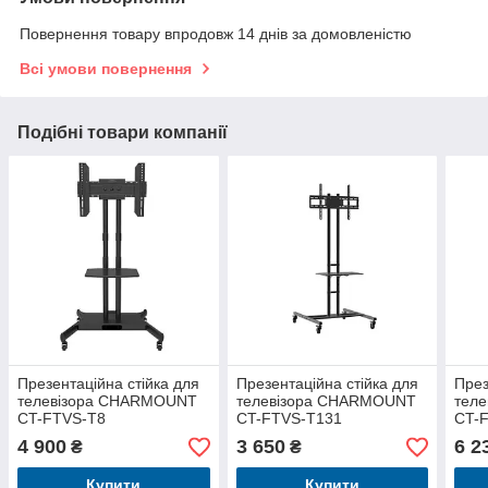
Повернення товару впродовж 14 днів за домовленістю
Всі умови повернення
Подібні товари компанії
Презентаційна стійка для
Презентаційна стійка для
През
телевізора CHARMOUNT
телевізора CHARMOUNT
тел
CT-FTVS-T8
CT-FTVS-T131
CT-
4 900
3 650
6 2
₴
₴
Купити
Купити