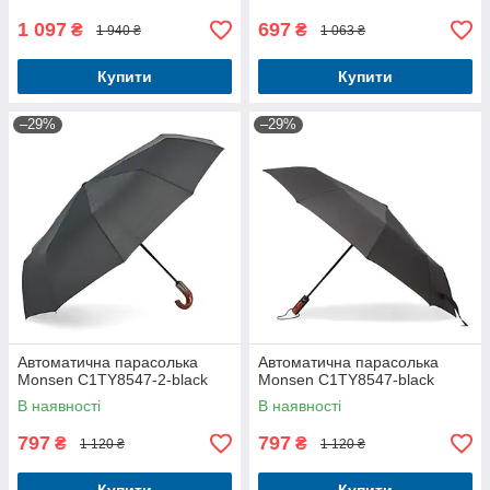
1 097
697
₴
₴
1 940 ₴
1 063 ₴
Купити
Купити
–29%
–29%
Автоматична парасолька
Автоматична парасолька
Monsen С1TY8547-2-black
Monsen С1TY8547-black
В наявності
В наявності
797
797
₴
₴
1 120 ₴
1 120 ₴