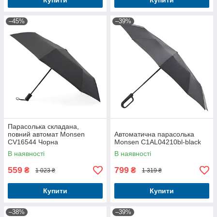
Купити
Купити
–45%
–39%
Парасолька складана,
повний автомат Monsen
Автоматична парасолька
CV16544 Чорна
Monsen C1AL04210bl-black
В наявності
В наявності
559
799
₴
₴
1 023 ₴
1 319 ₴
Купити
Купити
–38%
–39%