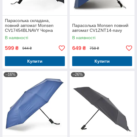
Парасолька складана,
повний автомат Monsen
Парасолька Monsen повний
CV17454BLNAVY Чорна
автомат CV1ZNT14-navy
В наявності
В наявності
599
649
₴
₴
944 ₴
758 ₴
Купити
Купити
–16%
–26%