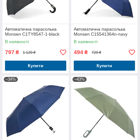
Автоматична парасолька
Автоматична парасолька
Monsen С1TY8547-1-black
Monsen C15541364n-navy
В наявності
В наявності
797
494
₴
₴
1 120 ₴
729 ₴
Купити
Купити
–34%
–43%