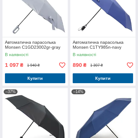
Автоматична парасолька
Автоматична парасолька
Monsen C1GD23002gr-gray
Monsen C1TY985n-navy
В наявності
В наявності
1 097
890
₴
₴
1 940 ₴
1 307 ₴
Купити
Купити
–37%
–14%