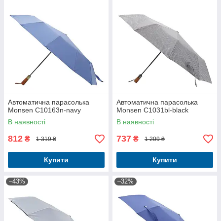
Автоматична парасолька
Автоматична парасолька
Monsen C10163n-navy
Monsen C1031bl-black
В наявності
В наявності
812
737
₴
₴
1 319 ₴
1 209 ₴
Купити
Купити
–43%
–32%