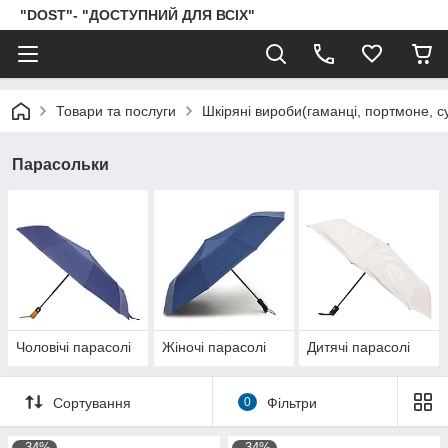
"DOST"- "ДОСТУПНИЙ ДЛЯ ВСІХ"
Товари та послуги
Шкіряні вироби(гаманці, портмоне, сум
Парасольки
Чоловічі парасолі
Жіночі парасолі
Дитячі парасолі
Сортування
0
Фільтри
–34%
–34%