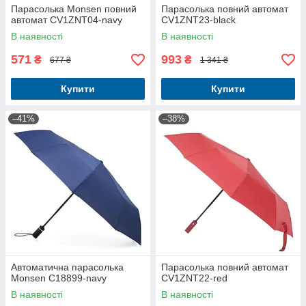
Парасолька Monsen повний
Парасолька повний автомат
автомат CV1ZNT04-navy
CV1ZNT23-black
В наявності
В наявності
571
993
₴
₴
677 ₴
1 341 ₴
Купити
Купити
–41%
–38%
Автоматична парасолька
Парасолька повний автомат
Monsen C18899-navy
CV1ZNT22-red
В наявності
В наявності