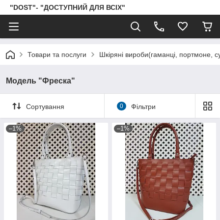
"DOST"- "ДОСТУПНИЙ ДЛЯ ВСІХ"
Товари та послуги
Шкіряні вироби(гаманці, портмоне, сум
Модель "Фреска"
Сортування
0
Фільтри
–1%
–1%