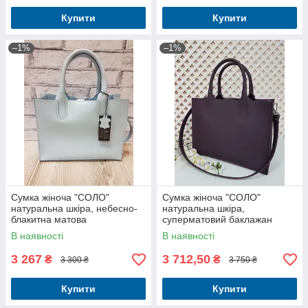
Купити
Купити
–1%
–1%
Сумка жіноча "СОЛО"
Сумка жіноча "СОЛО"
натуральна шкіра, небесно-
натуральна шкіра,
блакитна матова
суперматовий баклажан
В наявності
В наявності
3 267
3 712,50
₴
₴
3 300 ₴
3 750 ₴
Купити
Купити