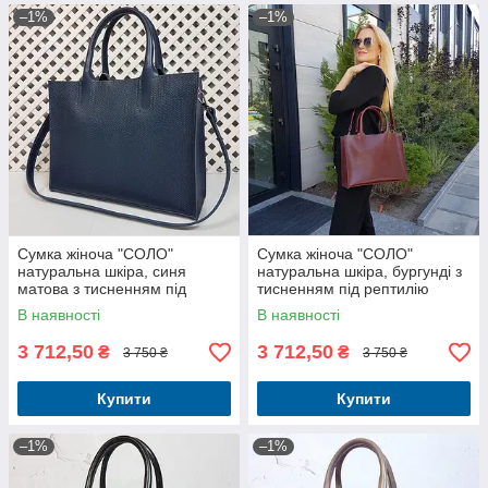
–1%
–1%
Сумка жіноча "СОЛО"
Сумка жіноча "СОЛО"
натуральна шкіра, синя
натуральна шкіра, бургунді з
матова з тисненням під
тисненням під рептилію
рептилію
В наявності
В наявності
3 712,50
3 712,50
₴
₴
3 750 ₴
3 750 ₴
Купити
Купити
–1%
–1%