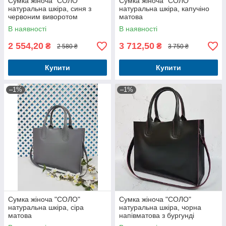
Сумка жіноча "СОЛО"
Сумка жіноча "СОЛО"
натуральна шкіра, синя з
натуральна шкіра, капучіно
червоним виворотом
матова
В наявності
В наявності
2 554,20
3 712,50
₴
₴
2 580 ₴
3 750 ₴
Купити
Купити
–1%
–1%
Сумка жіноча "СОЛО"
Сумка жіноча "СОЛО"
натуральна шкіра, сіра
натуральна шкіра, чорна
матова
напівматова з бургунді
виворотом