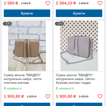
1 560
2 564,10
₴
₴
1 920 ₴
2 590 ₴
Купити
Купити
–1%
–1%
Сумка жіноча "КВАДРО"
Сумка жіноча "КВАДРО"
натуральна шкіра, латте
натуральна шкіра, світло-
плетінка матова
бузкова матова гладка
В наявності
В наявності
1 900,80
1 900,80
₴
₴
1 920 ₴
1 920 ₴