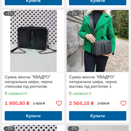
Купити
Купити
–1%
–1%
Сумка жіноча "КВАДРО"
Сумка жіноча "КВАДРО"
натуральна шкіра, чорна
натуральна шкіра, чорна
глянсова під рептилію
матова під рептилію з
широким ременем
В наявності
В наявності
1 900,80
2 564,10
₴
₴
1 920 ₴
2 590 ₴
Купити
Купити
–1%
–1%