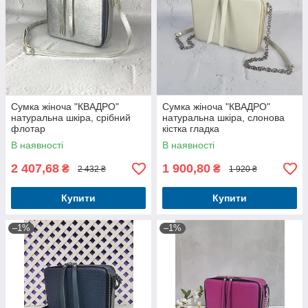
Сумка жіноча "КВАДРО"
Сумка жіноча "КВАДРО"
натуральна шкіра, срібний
натуральна шкіра, слонова
флотар
кістка гладка
В наявності
В наявності
2 407,68
1 900,80
₴
₴
2 432 ₴
1 920 ₴
Купити
Купити
–1%
–1%