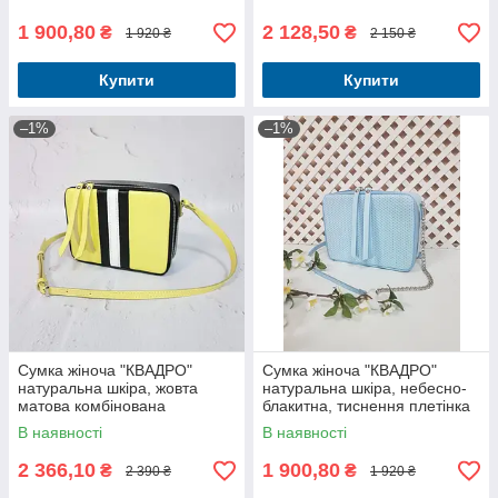
1 900,80
2 128,50
₴
₴
1 920 ₴
2 150 ₴
Купити
Купити
–1%
–1%
Сумка жіноча "КВАДРО"
Сумка жіноча "КВАДРО"
натуральна шкіра, жовта
натуральна шкіра, небесно-
матова комбінована
блакитна, тиснення плетінка
В наявності
В наявності
2 366,10
1 900,80
₴
₴
2 390 ₴
1 920 ₴