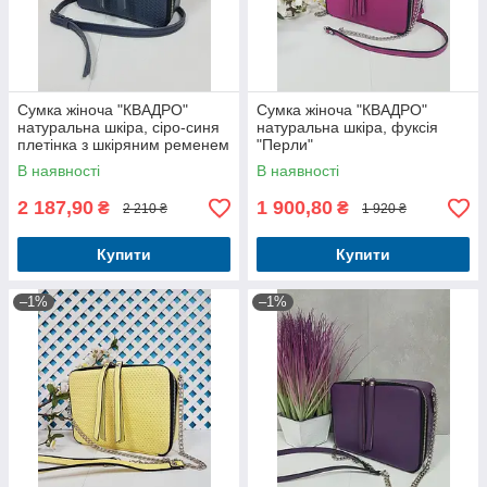
Сумка жіноча "КВАДРО"
Сумка жіноча "КВАДРО"
натуральна шкіра, сіро-синя
натуральна шкіра, фуксія
плетінка з шкіряним ременем
"Перли"
В наявності
В наявності
2 187,90
1 900,80
₴
₴
2 210 ₴
1 920 ₴
Купити
Купити
–1%
–1%