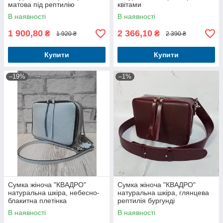
матова під рептилію
квітами
В наявності
В наявності
1 900,80
2 366,10
₴
₴
1 920 ₴
2 390 ₴
Купити
Купити
–19%
–1%
Сумка жіноча "КВАДРО"
Сумка жіноча "КВАДРО"
натуральна шкіра, небесно-
натуральна шкіра, глянцева
блакитна плетінка
рептилія бургунді
В наявності
В наявності