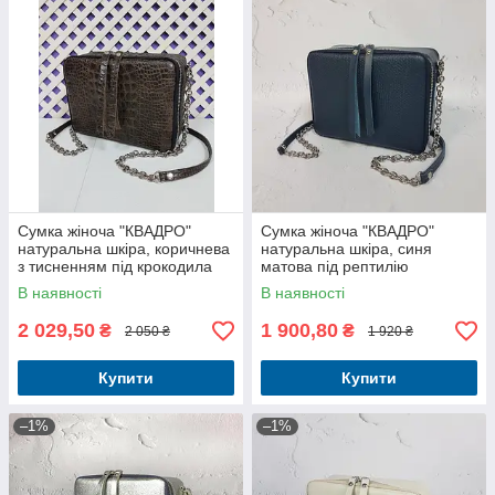
Сумка жіноча "КВАДРО"
Сумка жіноча "КВАДРО"
натуральна шкіра, коричнева
натуральна шкіра, синя
з тисненням під крокодила
матова під рептилію
В наявності
В наявності
2 029,50
1 900,80
₴
₴
2 050 ₴
1 920 ₴
Купити
Купити
–1%
–1%