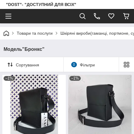
"DOST"- "ДОСТУПНИЙ ДЛЯ ВСІХ"
Товари та послуги
Шкіряні вироби(гаманці, портмоне, сум
Модель"Бронкс"
Сортування
0
Фільтри
–1%
–1%