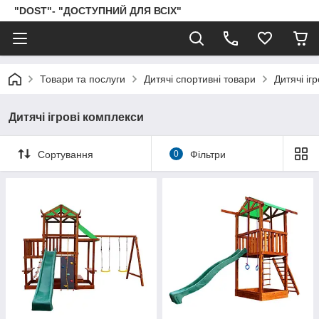
"DOST"- "ДОСТУПНИЙ ДЛЯ ВСІХ"
Товари та послуги
Дитячі спортивні товари
Дитячі іг
Дитячі ігрові комплекси
Сортування
0
Фільтри