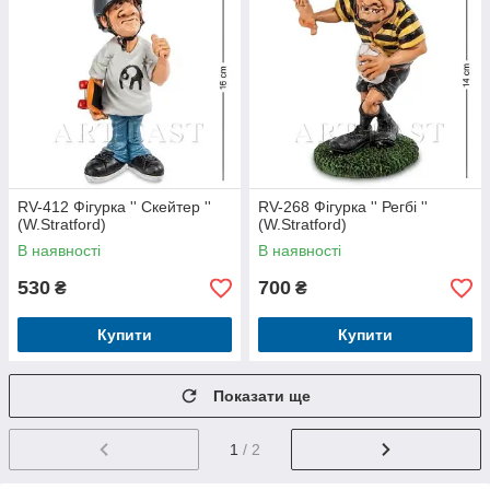
RV-412 Фігурка '' Скейтер ''
RV-268 Фігурка '' Регбі ''
(W.Stratford)
(W.Stratford)
В наявності
В наявності
530
700
₴
₴
Купити
Купити
Показати ще
1
/ 2