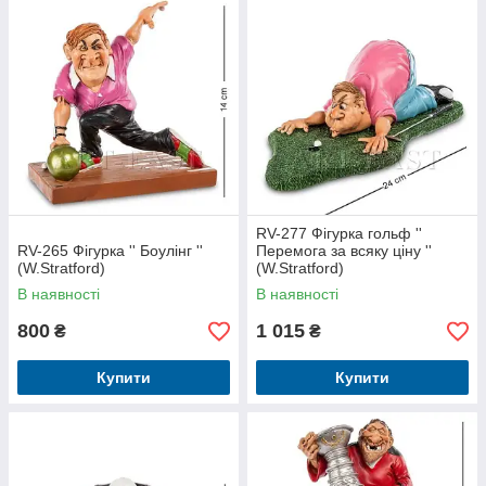
RV-277 Фігурка гольф ''
RV-265 Фігурка '' Боулінг ''
Перемога за всяку ціну ''
(W.Stratford)
(W.Stratford)
В наявності
В наявності
800
1 015
₴
₴
Купити
Купити