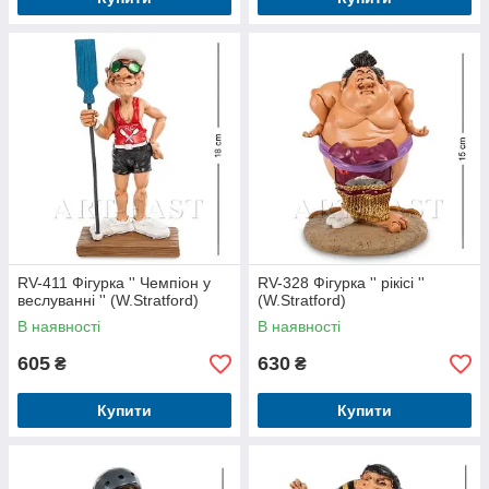
RV-411 Фігурка '' Чемпіон у
RV-328 Фігурка '' рікісі ''
веслуванні '' (W.Stratford)
(W.Stratford)
В наявності
В наявності
605
630
₴
₴
Купити
Купити