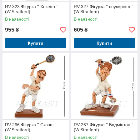
RV-323 Фігурка '' Хокеїст ''
RV-327 Фігурка '' снукеріста ''
(W.Stratford)
(W.Stratford)
В наявності
В наявності
955
605
₴
₴
Купити
Купити
RV-266 Фігурка '' Сквош ''
RV-267 Фігурка '' Бадмінтон ''
(W.Stratford)
(W.Stratford)
В наявності
В наявності