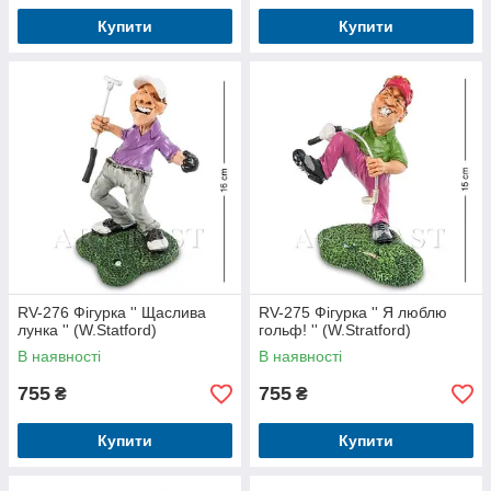
Купити
Купити
RV-276 Фігурка '' Щаслива
RV-275 Фігурка '' Я люблю
лунка '' (W.Statford)
гольф! '' (W.Stratford)
В наявності
В наявності
755
755
₴
₴
Купити
Купити