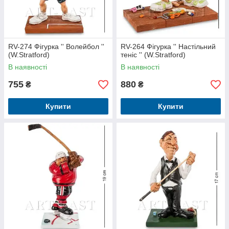
RV-274 Фігурка '' Волейбол ''
RV-264 Фігурка '' Настільний
(W.Stratford)
теніс '' (W.Stratford)
В наявності
В наявності
755
880
₴
₴
Купити
Купити