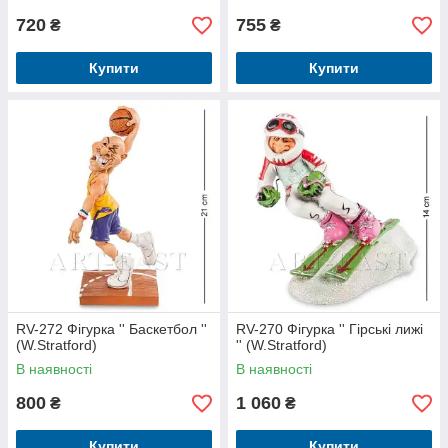
720
755
₴
₴
Купити
Купити
RV-272 Фігурка '' Баскетбол ''
RV-270 Фігурка '' Гірські лижі
(W.Stratford)
'' (W.Stratford)
В наявності
В наявності
800
1 060
₴
₴
Купити
Купити