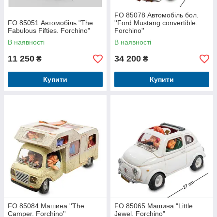
FO 85078 Автомобіль бол.
FO 85051 Автомобіль "The
''Ford Mustang convertible.
Fabulous Fifties. Forchino"
Forchino''
В наявності
В наявності
11 250
34 200
₴
₴
Купити
Купити
FO 85084 Машина ''The
FO 85065 Машина "Little
Camper. Forchino''
Jewel. Forchino"