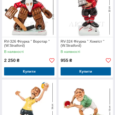
RV-326 Фігурка '' Воротар ''
RV-324 Фігурка '' Хокеїст ''
(W.Stratford)
(W.Stratford)
В наявності
В наявності
2 250
955
₴
₴
Купити
Купити