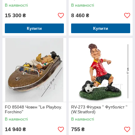
В наявності
В наявності
15 300
8 460
₴
₴
Купити
Купити
FO 85048 Човен "Le Playboy.
RV-273 Фігурка '' Футболіст ''
Forchino"
(W.Stratford)
В наявності
В наявності
14 940
755
₴
₴