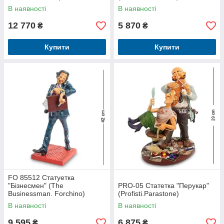
В наявності
В наявності
12 770
5 870
₴
₴
Купити
Купити
FO 85512 Статуетка
"Бізнесмен" (The
PRO-05 Статетка "Перукар"
Businessman. Forchino)
(Profisti.Parastone)
В наявності
В наявності
9 595
6 875
₴
₴