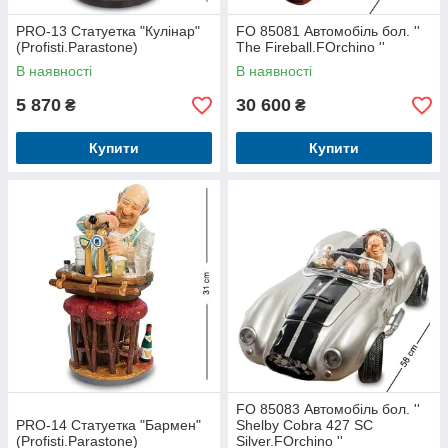
PRO-13 Статуетка "Кулінар"
FO 85081 Автомобіль бол. ''
(Profisti.Parastone)
The Fireball.FOrchino ''
В наявності
В наявності
5 870
30 600
₴
₴
Купити
Купити
FO 85083 Автомобіль бол. ''
PRO-14 Статуетка "Бармен"
Shelby Cobra 427 SC
(Profisti.Parastone)
Silver.FOrchino ''