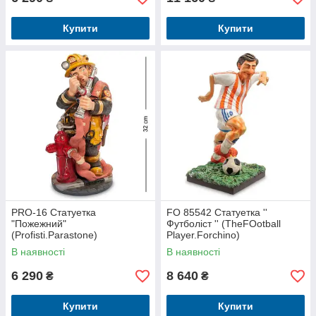
Купити
Купити
PRO-16 Статуетка
FO 85542 Статуетка ''
"Пожежний"
Футболіст '' (TheFOotball
(Profisti.Parastone)
Player.Forchino)
В наявності
В наявності
6 290
8 640
₴
₴
Купити
Купити