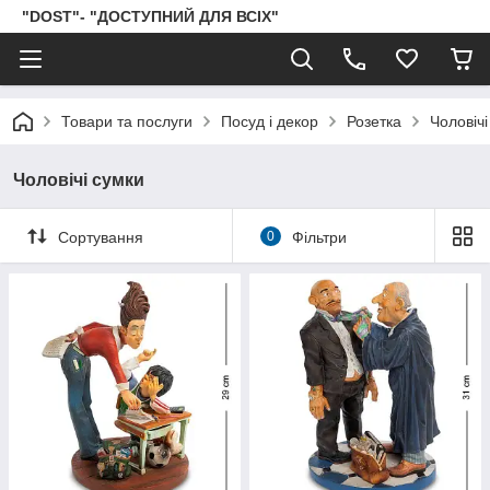
"DOST"- "ДОСТУПНИЙ ДЛЯ ВСІХ"
Товари та послуги
Посуд і декор
Розетка
Чоловічі
Чоловічі сумки
Сортування
0
Фільтри