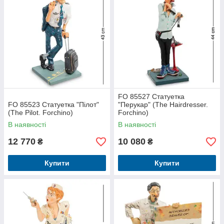
FO 85527 Статуетка
FO 85523 Статуетка "Пілот"
"Перукар" (The Hairdresser.
(The Pilot. Forchino)
Forchino)
В наявності
В наявності
12 770
10 080
₴
₴
Купити
Купити