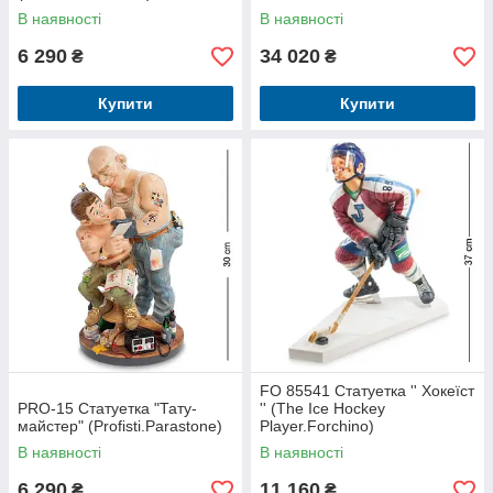
В наявності
В наявності
6 290
34 020
₴
₴
Купити
Купити
FO 85541 Статуетка '' Хокеїст
PRO-15 Статуетка "Тату-
'' (The Ice Hockey
майстер" (Profisti.Parastone)
Player.Forchino)
В наявності
В наявності
6 290
11 160
₴
₴