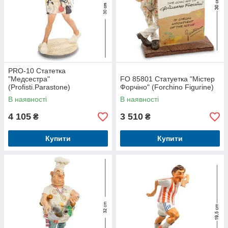
PRO-10 Статетка
"Медсестра"
FO 85801 Статуетка "Містер
(Profisti.Parastone)
Форчіно" (Forchino Figurine)
В наявності
В наявності
4 105
3 510
₴
₴
Купити
Купити