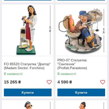
PRO-07 Статуетка
FO 85520 Статуетка "Доктор"
"Сантехнік"
(Madam Doctor. Forchino)
(Profisti.Parastone)
В наявності
В наявності
15 265
4 590
₴
₴
Купити
Купити