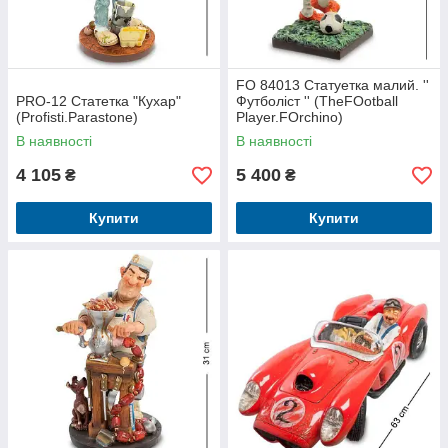
FO 84013 Статуетка малий. ''
PRO-12 Статетка "Кухар"
Футболіст '' (TheFOotball
(Profisti.Parastone)
Player.FOrchino)
В наявності
В наявності
4 105
5 400
₴
₴
Купити
Купити