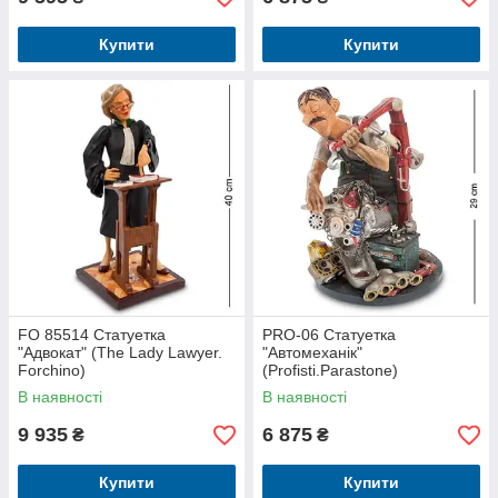
Купити
Купити
FO 85514 Статуетка
PRO-06 Статуетка
"Адвокат" (The Lady Lawyer.
"Автомеханік"
Forchino)
(Profisti.Parastone)
В наявності
В наявності
9 935
6 875
₴
₴
Купити
Купити