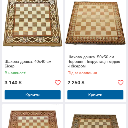
Шахова дошка. 50х50 см.
Шахова дошка. 40х40 см.
Черешня. Інкрустація міддю
Бісер
й бісером
В наявності
Під замовлення
3 140
2 250
₴
₴
Купити
Купити