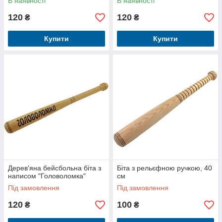
В наявності
В наявності
120
120
₴
₴
Купити
Купити
Дерев'яна бейсбольна біта з
Біта з рельєфною ручкою, 40
написом "Головоломка"
см
Під замовлення
Під замовлення
120
100
₴
₴