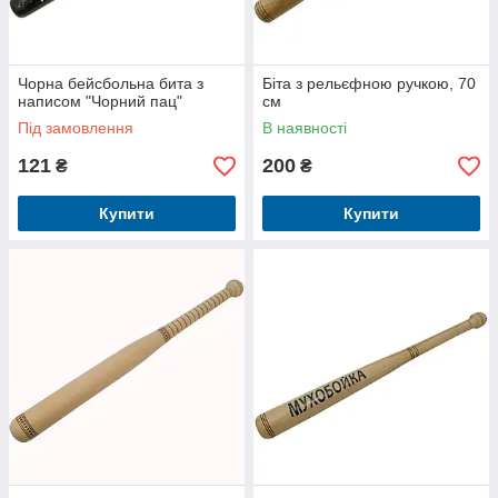
Чорна бейсбольна бита з
Біта з рельєфною ручкою, 70
написом "Чорний пац"
см
Під замовлення
В наявності
121
200
₴
₴
Купити
Купити