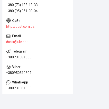
+380 (73) 138-13-33
+380 (95) 051-03-04
http://dost.com.ua
dostt@ukr.net
+380731381333
+380950510304
+380731381333