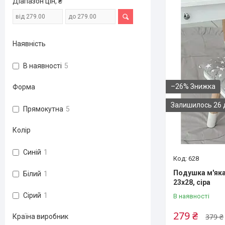
Діапазон цін, ₴
Наявність
В наявності
5
–26%
Форма
Залишилось 26 
Прямокутна
5
Колір
Синій
1
628
Подушка м'яка
Білий
1
23х28, сіра
Сірий
1
В наявності
279 ₴
379 ₴
Країна виробник