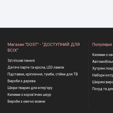
Магазин "DOST" - "ДОСТУПНИЙ ДЛЯ
Популярні 
ВСІХ"
Килими з ов
3d гіпсові панелі
Автомобільн
Дитячі парти та крісла, LED лампи
Хутряні пок
Підставки, кріплення, тумби, стійки для ТВ
Набори інстр
Вироби з дерева
Шкіряні вир
Шкіри тварин для інтер'єру
Посуд та де
Килими з коров'ячих шкур
Вироби з овечої вовни