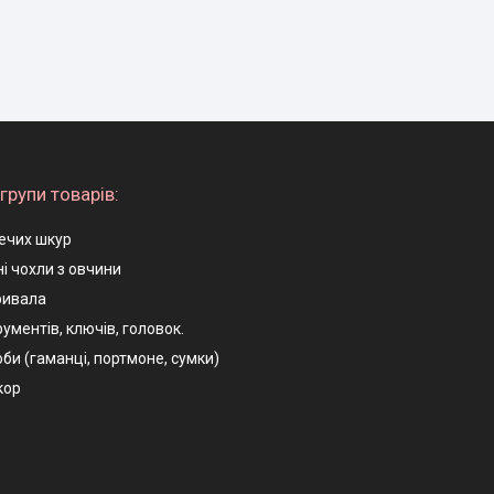
групи товарів:
ечих шкур
і чохли з овчини
ривала
ументів, ключів, головок.
оби (гаманці, портмоне, сумки)
кор