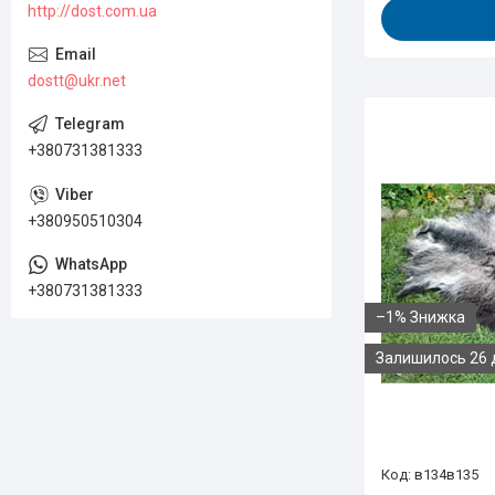
http://dost.com.ua
dostt@ukr.net
+380731381333
+380950510304
+380731381333
–1%
Залишилось 26 
в134в135