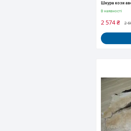
Шкура кози ав
В наявності
2 574 ₴
2 6