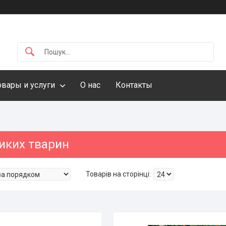
овары и услуги
О нас
Контакты
иких тварин