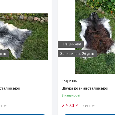
–1%
днів
Залишилось 26 днів
в136
сталійської
Шкура кози австалійської
В наявності
2 574 ₴
00 ₴
2 600 ₴