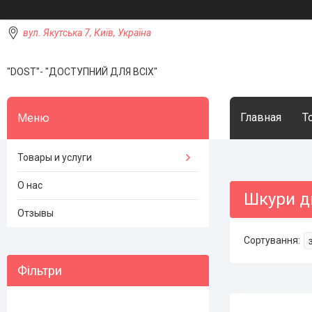
вул. Якутська 7, Київ, Україна
"DOST"- "ДОСТУПНИЙ ДЛЯ ВСІХ"
Главная
Т
Товары и услуги
О нас
Шкури д
Отзывы
Фільтри