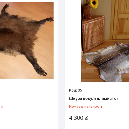
05
Шкура косулі плямистої
ті
Немає в наявності
4 300 ₴