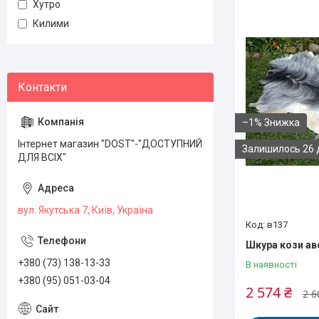
Хутро
Килими
–1%
Інтернет магазин "DOST"-"ДОСТУПНИЙ
Залишилось 26 
ДЛЯ ВСІХ"
вул. Якутська 7, Київ, Україна
в137
Шкура кози ав
+380 (73) 138-13-33
В наявності
+380 (95) 051-03-04
2 574 ₴
2 6