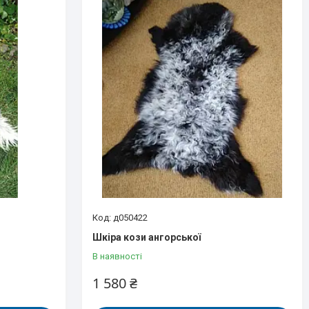
д050422
Шкіра кози ангорської
В наявності
1 580 ₴