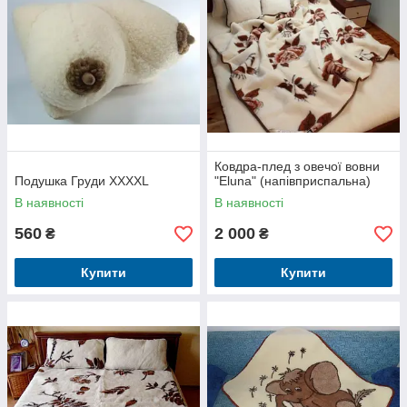
Ковдра-плед з овечої вовни
Подушка Груди XXХХL
"Eluna" (напівприспальна)
В наявності
В наявності
560
2 000
₴
₴
Купити
Купити