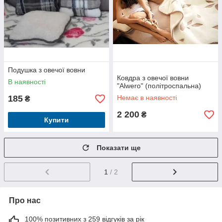
Подушка з овечої вовни
Ковдра з овечої вовни
В наявності
"Alwero" (політроспальна)
185
Немає в наявності
₴
2 200
₴
Купити
Показати ще
1
/ 2
Про нас
100% позитивних з 259 відгуків за рік