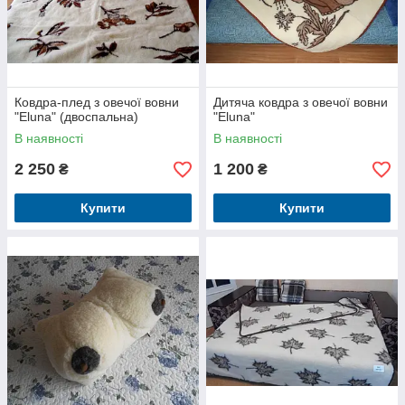
Ковдра-плед з овечої вовни
Дитяча ковдра з овечої вовни
"Eluna" (двоспальна)
"Eluna"
В наявності
В наявності
2 250
1 200
₴
₴
Купити
Купити