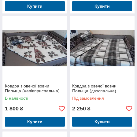
Купити
Купити
Ковдра з овечої вовни
Ковдра з овечої вовни
Польща (напівприспальна)
Польща (двоспальна)
В наявності
Під замовлення
1 800
2 250
₴
₴
Купити
Купити