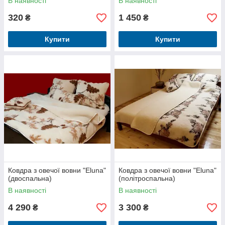
В наявності
В наявності
320
1 450
₴
₴
Купити
Купити
Ковдра з овечої вовни "Eluna"
Ковдра з овечої вовни "Eluna"
(двоспальна)
(політроспальна)
В наявності
В наявності
4 290
3 300
₴
₴