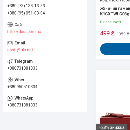
K1CXTWLG0
+380 (73) 138-13-33
Жіночий гама
+380 (95) 051-03-04
K1CXTWLG03g
В наявності
http://dost.com.ua
499 ₴
959 ₴
dostt@ukr.net
+380731381333
+380950510304
+380731381333
–28%