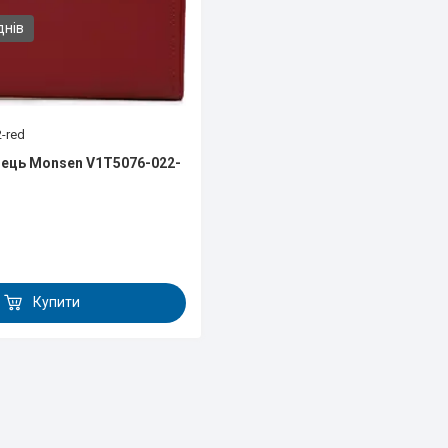
днів
-red
ець Monsen V1T5076-022-
Купити