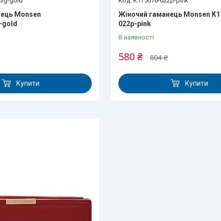
3g-gold
K1T5076-022p-pink
нець Monsen
Жіночий гаманець Monsen K1
-gold
022p-pink
В наявності
580 ₴
804 ₴
Купити
Купити