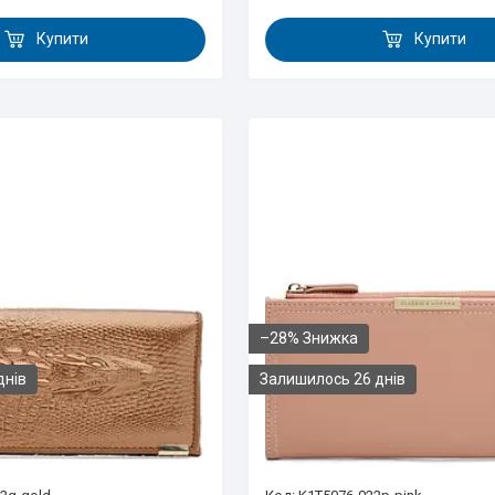
Купити
Купити
–28%
днів
Залишилось 26 днів