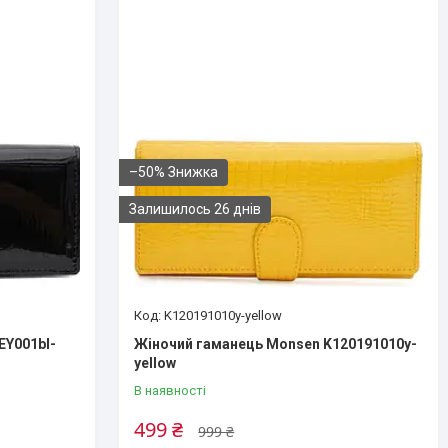
–50%
Залишилось 26 днів
K120191010y-yellow
EY001bl-
Жіночий гаманець Monsen K120191010y-
yellow
В наявності
499 ₴
999 ₴