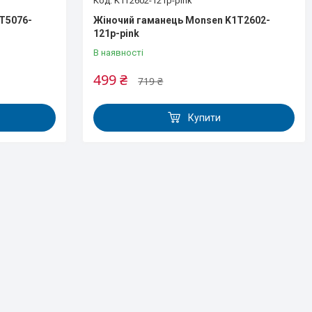
K1T2602-121p-pink
T5076-
Жіночий гаманець Monsen K1T2602-
121p-pink
В наявності
499 ₴
719 ₴
Купити