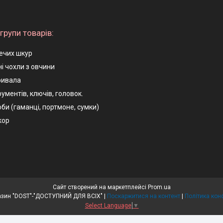
групи товарів:
ечих шкур
і чохли з овчини
ривала
ументів, ключів, головок.
оби (гаманці, портмоне, сумки)
кор
Сайт створений на маркетплейсі
Prom.ua
Інтернет магазин "DOST"-"ДОСТУПНИЙ ДЛЯ ВСІХ" |
Поскаржитися на контент
|
Політика кон
Select Language
▼