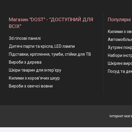
Магазин "DOST" - "ДОСТУПНИЙ ДЛЯ
Популярні 
ВСІХ"
Килими з ов
3d гіпсові панелі
Автомобільн
Дитячі парти та крісла, LED лампи
Хутряні пок
Підставки, кріплення, тумби, стійки для ТВ
Набори інстр
Вироби з дерева
Шкіряні вир
Шкіри тварин для інтер'єру
Посуд та де
Килими з коров'ячих шкур
Вироби з овечої вовни