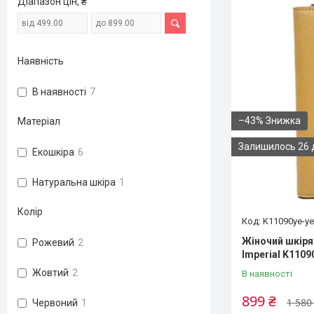
Діапазон цін, ₴
Наявність
В наявності
7
–43%
Матеріал
Залишилось 26 
Екошкіра
6
Натуральна шкіра
1
Колір
K11090ye-ye
Жіночий шкіря
Рожевий
2
Imperial K1109
Жовтий
2
В наявності
899 ₴
1 580
Червоний
1