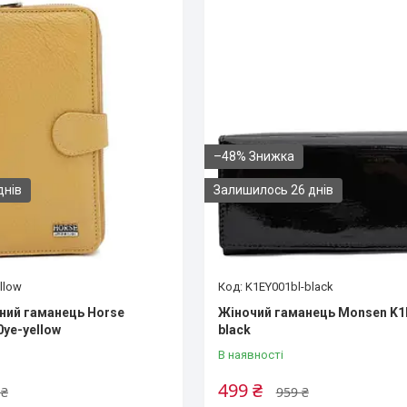
–48%
днів
Залишилось 26 днів
llow
K1EY001bl-black
ний гаманець Horse
Жіночий гаманець Monsen K1
0ye-yellow
black
В наявності
499 ₴
 ₴
959 ₴