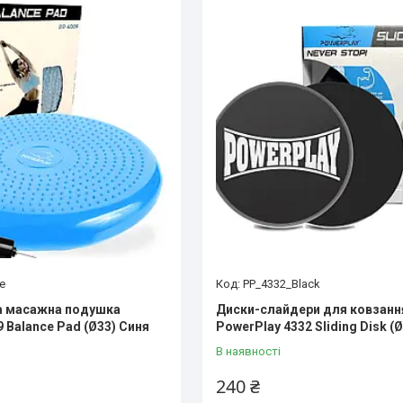
e
PP_4332_Black
а масажна подушка
Диски-слайдери для ковзанн
 Balance Pad (Ø33) Синя
PowerPlay 4332 Sliding Disk (
В наявності
240 ₴