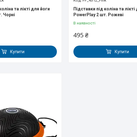
ck
PP_4312_Pink
коліна та лікті для йоги
Підставки під коліна та лікті
. Чорні
PowerPlay 2 шт. Рожеві
В наявності
495 ₴
Купити
Купити