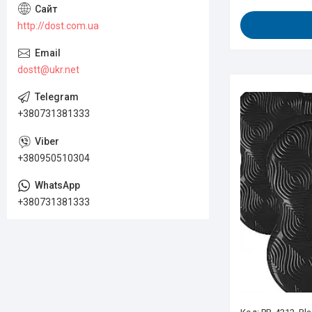
http://dost.com.ua
dostt@ukr.net
+380731381333
+380950510304
+380731381333