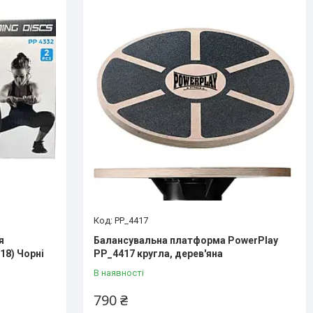
PP_4417
я
Балансувальна платформа PowerPlay
Ø18) Чорні
PP_4417 кругла, дерев'яна
В наявності
790 ₴