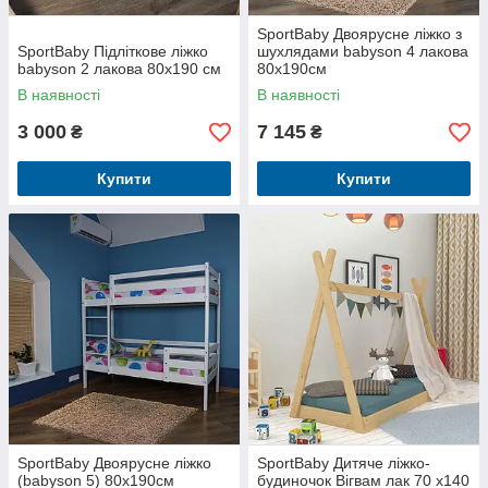
SportBaby Двоярусне ліжко з
SportBaby Підліткове ліжко
шухлядами babyson 4 лакова
babyson 2 лакова 80x190 см
80x190см
В наявності
В наявності
3 000
7 145
₴
₴
Купити
Купити
SportBaby Двоярусне ліжко
SportBaby Дитяче ліжко-
(babyson 5) 80x190см
будиночок Вігвам лак 70 х140