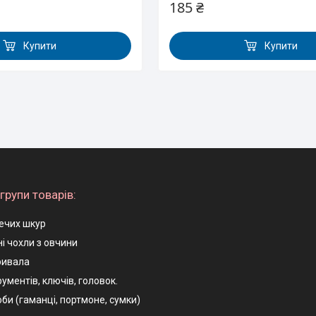
185 ₴
Купити
Купити
групи товарів:
ечих шкур
і чохли з овчини
ривала
ументів, ключів, головок.
оби (гаманці, портмоне, сумки)