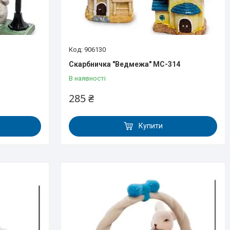
906130
Скарбничка "Ведмежа" MC-314
В наявності
285 ₴
Купити