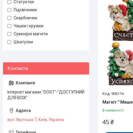
Статуетки
Підсвічники
Скарбнички
Чашки і кружки
Сувенірні магніти
Шкатулки
Інтернет магазин "DOST"-"ДОСТУПНИЙ
906116
ДЛЯ ВСІХ"
Магніт '' Мише
В наявності
вул. Якутська 7, Київ, Україна
45 ₴