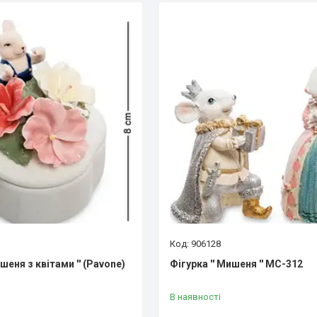
906128
шеня з квітами '' (Pavone)
Фігурка '' Мишеня '' MC-312
В наявності