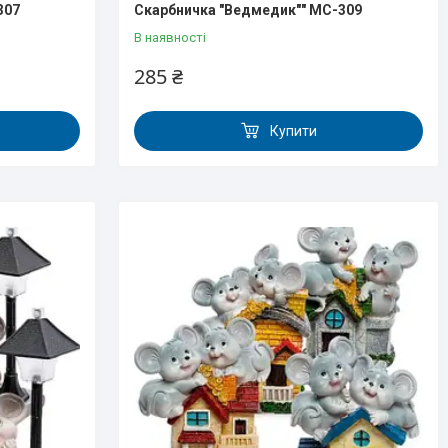
307
Скарбничка "Ведмедик"" MC-309
В наявності
285 ₴
Купити