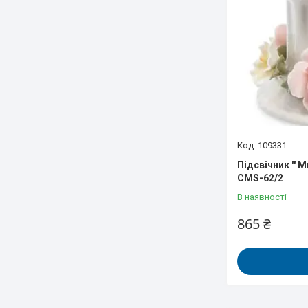
109331
Підсвічник '' М
CMS-62/2
В наявності
865 ₴