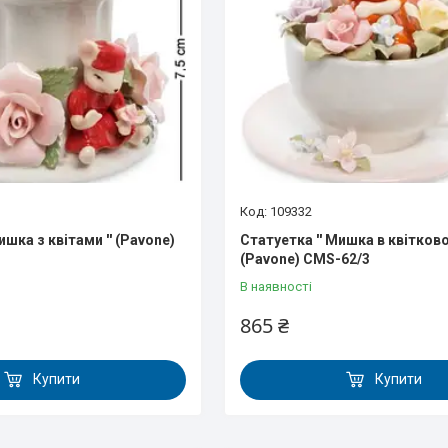
109332
ишка з квітами '' (Pavone)
Статуетка '' Мишка в квіткової
(Pavone) CMS-62/3
В наявності
865 ₴
Купити
Купити