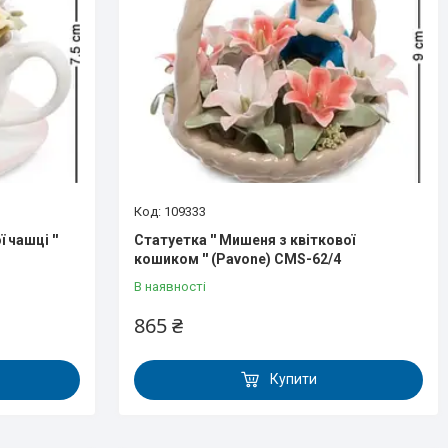
109333
 чашці ''
Статуетка '' Мишеня з квіткової
кошиком '' (Pavone) CMS-62/4
В наявності
865 ₴
Купити