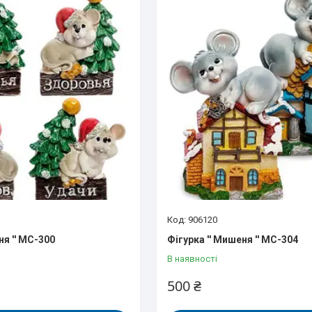
906120
ня '' MC-300
Фігурка '' Мишеня '' MC-304
В наявності
500 ₴