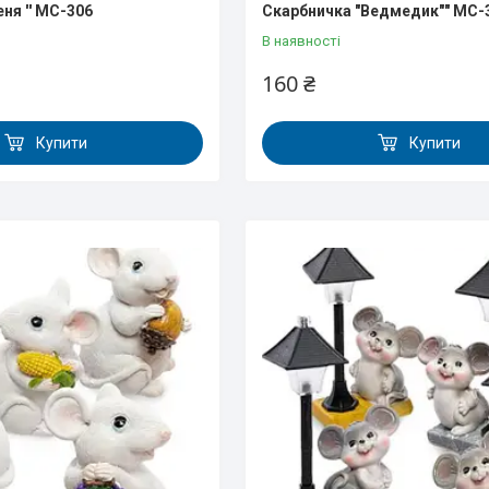
еня '' MC-306
Скарбничка "Ведмедик"" MC-
В наявності
160 ₴
Купити
Купити