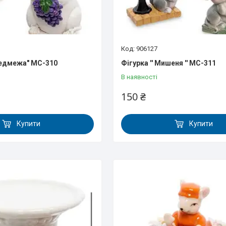
906127
Ведмежа" MC-310
Фігурка '' Мишеня '' MC-311
В наявності
150 ₴
Купити
Купити