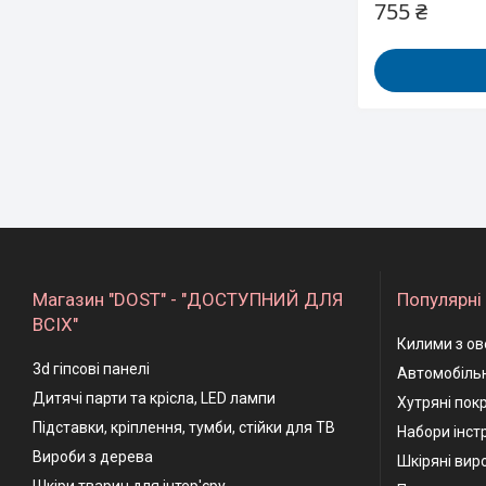
755 ₴
Магазин "DOST" - "ДОСТУПНИЙ ДЛЯ
Популярні 
ВСІХ"
Килими з ов
3d гіпсові панелі
Автомобільн
Дитячі парти та крісла, LED лампи
Хутряні пок
Підставки, кріплення, тумби, стійки для ТВ
Набори інстр
Вироби з дерева
Шкіряні вир