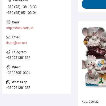
+380 (73) 138-13-33
+380 (95) 051-03-04
http://dost.com.ua
dostt@ukr.net
+380731381333
+380950510304
+380731381333
906122