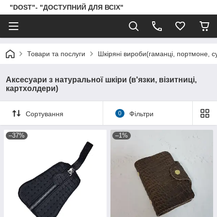
"DOST"- "ДОСТУПНИЙ ДЛЯ ВСІХ"
Товари та послуги
Шкіряні вироби(гаманці, портмоне, сум
Аксесуари з натуральної шкіри (в'язки, візитниці,
картхолдери)
Сортування
0
Фільтри
–37%
–1%