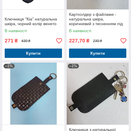
Картхолдер з файлами -
Ключниця "Кіа" натуральна
натуральна шкіра,
шкіра, чорний колір венето
коричневий з тисненням під
крокодила
В наявності
В наявності
271
227,70
₴
₴
430 ₴
230 ₴
Купити
Купити
–1%
–1%
Ключниця з натуральної