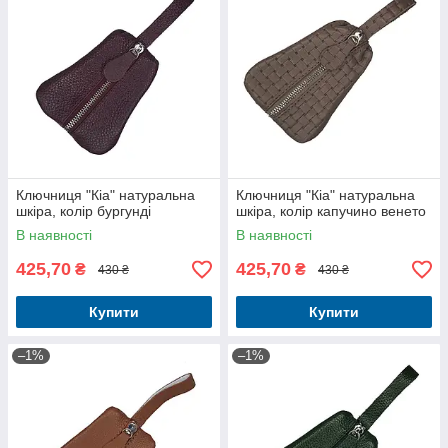
Ключниця "Кіа" натуральна
Ключниця "Кіа" натуральна
шкіра, колір бургунді
шкіра, колір капучино венето
В наявності
В наявності
425,70
425,70
₴
₴
430 ₴
430 ₴
Купити
Купити
–1%
–1%