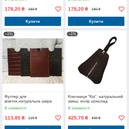
178,20
178,20
₴
₴
180 ₴
180 ₴
Купити
Купити
–1%
–1%
Футляр для
Ключниця "Кіа", натуральний
візиток,натуральна шкіра
замш, колір шоколад
В наявності
В наявності
113,85
425,70
₴
₴
115 ₴
430 ₴