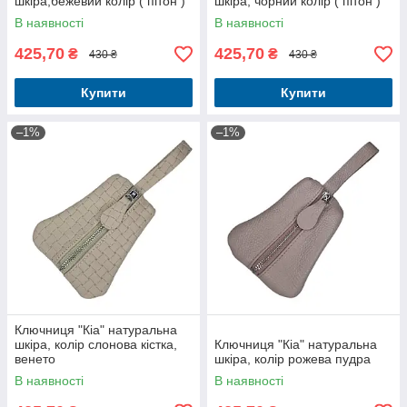
шкіра,бежевий колір ( пітон )
шкіра, чорний колір ( пітон )
В наявності
В наявності
425,70
425,70
₴
₴
430 ₴
430 ₴
Купити
Купити
–1%
–1%
Ключниця "Кіа" натуральна
шкіра, колір слонова кістка,
Ключниця "Кіа" натуральна
венето
шкіра, колір рожева пудра
В наявності
В наявності